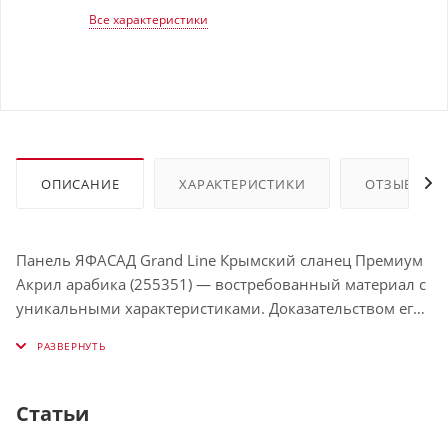
Все характеристики
ОПИСАНИЕ
ХАРАКТЕРИСТИКИ
ОТЗЫВЫ
Панель ЯФАСАД Grand Line Крымский сланец Премиум
Акрил арабика (255351) — востребованный материал с
уникальными характеристиками. Доказательством его
исключительного качества является пожизненная
гарантия. Производится он по передовой технологии,
которая позволяет добиться солидной прочности,
выдающейся стойкости к агрессивным внешним
Статьи
воздействиям, в том числе ультрафиолету, и