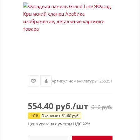
Артикул номенклатуры:
255351
554.40
руб.
/шт
616
руб.
-
10
%
Экономия
61.60
руб.
Цена указана с учетом НДС 22%