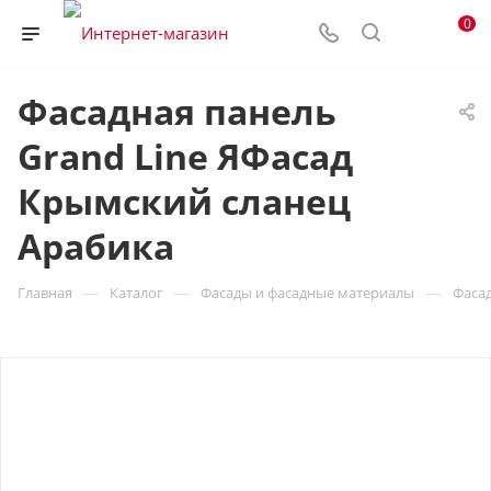
0
Фасадная панель
Grand Line ЯФасад
Крымский сланец
Арабика
—
—
—
Главная
Каталог
Фасады и фасадные материалы
Фаса