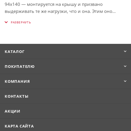
94х140 — монтируется на крышу и призвано
выдерживать те же нагрузки, что и она. Этим оно
отличается от привычных фасадных окон.
Расположение в скате кровли позволяет такому окну
пропускать больше солнечного света, а дневное
освещение полезно для здоровья и глаз.
КАТАЛОГ
ПОКУПАТЕЛЮ
КОМПАНИЯ
КОНТАКТЫ
АКЦИИ
КАРТА САЙТА