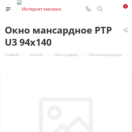
0
Окно мансардное РТР
U3 94х140
—
—
—
—
Главная
Каталог
Окна и двери
Окна мансардные