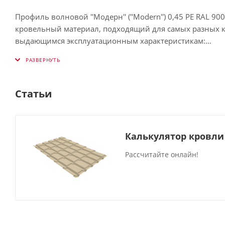
Профиль волновой ''Модерн'' (''Modern'') 0,45 PE RAL
кровельный материал, подходящий для самых разных кл
выдающимся эксплуатационным характеристикам:
Малый, по сравнению с натуральной черепицей, вес га
Правильно подобранный оттенок способен кардинально
Статьи
металлочерепицу в распространённой цветовой палитр
Покрытие Полиэстер сохраняет презентабельный вид на
Калькулятор кровли
серьёзным механическим и ветровым нагрузкам. Это на
требующая сложного обслуживания.
Рассчитайте онлайн!
Максимальная длина изделия составляет 8 м. Продукци