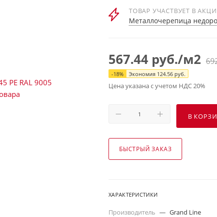
ТОВАР УЧАСТВУЕТ В АКЦ
Металлочерепица недорог
567.44
руб.
/м2
69
-
18
%
Экономия
124.56
руб.
Цена указана с учетом НДС 20%
В КОРЗ
БЫСТРЫЙ ЗАКАЗ
ХАРАКТЕРИСТИКИ
Производитель
—
Grand Line