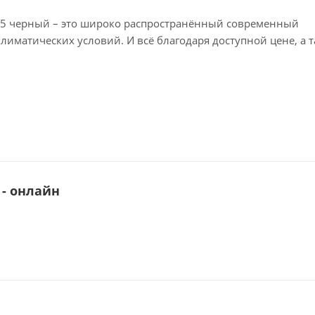
 9005 черный – это широко распространённый современный
иматических условий. И всё благодаря доступной цене, а 
рантирует снижение нагрузки на несущие конструкции.
 преобразить фасад любого объекта. У нас можно купить
е RAL.
 протяжении всего срока службы в 10 лет и невосприимчив
 - онлайн
дёжная поверхность, не боящаяся агрессивных факторов ср
ю удобно транспортировать и укладывать.