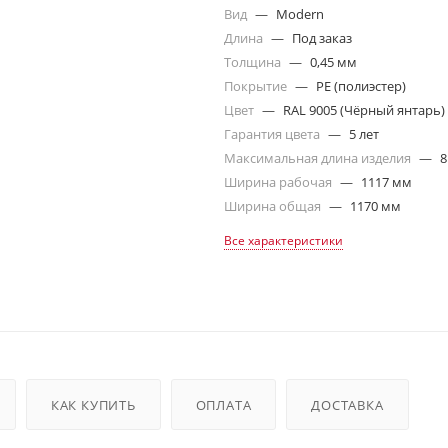
Вид
—
Modern
Длина
—
Под заказ
Толщина
—
0,45 мм
Покрытие
—
PE (полиэстер)
Цвет
—
RAL 9005 (Чёрный янтарь)
Гарантия цвета
—
5 лет
Максимальная длина изделия
—
8
Ширина рабочая
—
1117 мм
Ширина общая
—
1170 мм
Все характеристики
КАК КУПИТЬ
ОПЛАТА
ДОСТАВКА