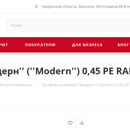
Калужская область, Ворсино, М3 Украина 89-й км
СЧЕТ
ПОКУПАТЕЛЮ
ДЛЯ БИЗНЕСА
БЛОГ
н'' (''Modern'') 0,45 PE R
—
Металлочерепица
Профиль волновой ''Модерн'' (''Modern'') 0,45 P