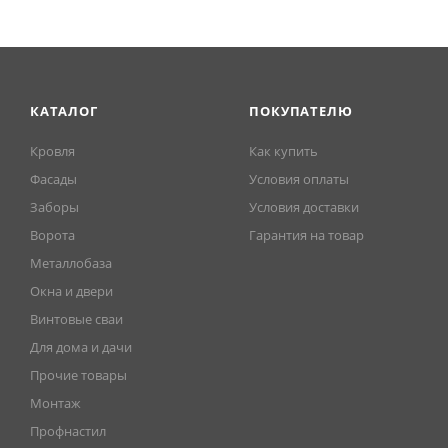
КАТАЛОГ
ПОКУПАТЕЛЮ
Кровля
Как купить
Фасады
Условия оплаты
Заборы
Условия доставки
Ворота
Гарантия на товар
Металлобаза
Окна и двери
Винтовые сваи
Для дома и дачи
Прочие товары
Монтаж
Профнастил