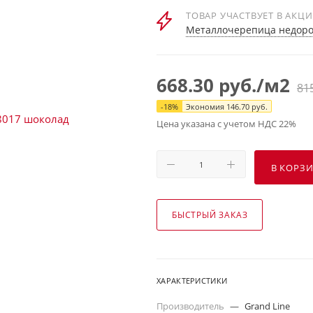
ТОВАР УЧАСТВУЕТ В АКЦ
Металлочерепица недорог
668.30
руб.
/м2
81
-
18
%
Экономия
146.70
руб.
Цена указана с учетом НДС 22%
В КОРЗ
БЫСТРЫЙ ЗАКАЗ
ХАРАКТЕРИСТИКИ
Производитель
—
Grand Line