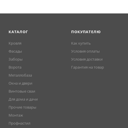
КАТАЛОГ
ПОКУПАТЕЛЮ
Кровля
Как купить
Фасады
Условия оплаты
Заборы
Условия доставки
Ворота
Гарантия на товар
Металлобаза
Окна и двери
Винтовые сваи
Для дома и дачи
Прочие товары
Монтаж
Профнастил