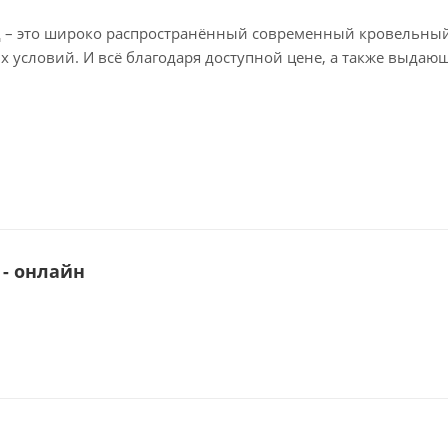
д – это широко распространённый современный кровельны
 условий. И всё благодаря доступной цене, а также выдаю
рантирует снижение нагрузки на несущие конструкции.
 преобразить фасад любого объекта. У нас можно купить
е RAL.
яжении всего срока службы в 20 лет и невосприимчиво к с
 - онлайн
ерхность, не боящаяся агрессивных факторов среды и не т
ю удобно транспортировать и укладывать.