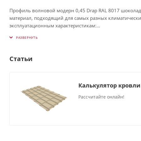
Профиль волновой модерн 0,45 Drap RAL 8017 шокола
материал, подходящий для самых разных климатических
эксплуатационным характеристикам:
Малый, по сравнению с натуральной черепицей, вес га
Правильно подобранный оттенок способен кардинально
Статьи
металлочерепицу в распространённой цветовой палитр
Покрытие Drap сохраняет презентабельный вид на прот
Калькулятор кровли
механическим и ветровым нагрузкам. Это надёжная пов
сложного обслуживания.
Рассчитайте онлайн!
Максимальная длина изделия составляет 8 м. Продукци