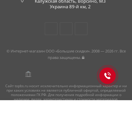
Калужская область, Ворсино, М3
Украина 89-й км, 2
© Интернет-магазин ООО «Большие скидки». 2008 — 2026 гг. Все
права защищены.
Сайт topbs.ru носит исключительно информационный характер и ни
при каких условиях не является публичной офертой, определяемой
положениями ГК РФ. Для получения подробной информации о
наличии, видах, характеристиках и стоимости материалов,
пожалуйста, обращайтесь в офисы продаж.
Внимание! Цвет продукции может отличаться от изображения на
сайте ввиду особенностей цветопередачи монитора и восприятия.
Создано в «
АБМ
»