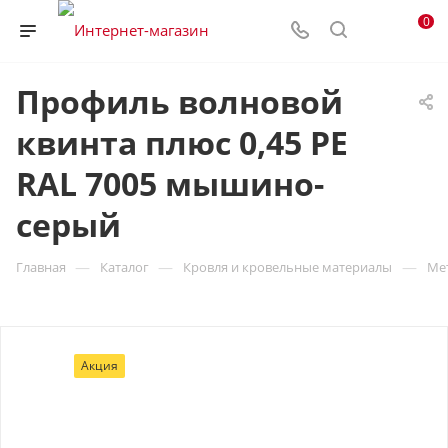
0
Профиль волновой
квинта плюс 0,45 PE
RAL 7005 мышино-
серый
—
—
—
Главная
Каталог
Кровля и кровельные материалы
Ме
Акция