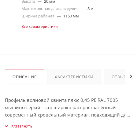
Высота
—
20 мм
Максимальная длина изделия
—
8 м
Ширина рабочая
—
1150 мм
Все характеристики
ОПИСАНИЕ
ХАРАКТЕРИСТИКИ
ОТЗЫВЫ
Профиль волновой квинта плюс 0,45 PE RAL 7005
мышино-серый – это широко распространённый
современный кровельный материал, подходящий для
самых разных климатических условий. И всё благодаря
доступной цене, а также выдающимся
эксплуатационным характеристикам: