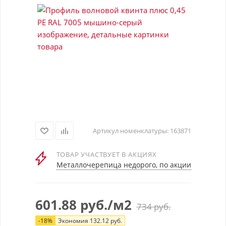
Артикул номенклатуры:
163871
ТОВАР УЧАСТВУЕТ В АКЦИЯХ
Металлочерепица недорого, по акции
601.88
руб.
/м2
734
руб.
-
18
%
Экономия
132.12
руб.