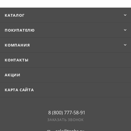
Максимальная длина изделия составляет 8 м.
КАТАЛОГ
Продукцию удобно транспортировать и укладывать.
ПОКУПАТЕЛЮ
КОМПАНИЯ
КОНТАКТЫ
АКЦИИ
КАРТА САЙТА
8 (800) 777-58-91
ЗАКАЗАТЬ ЗВОНОК