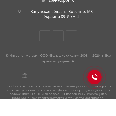
sale@topbs.ru
Калужская область, Ворсино, М3
Украина 89-й км, 2
© Интернет-магазин ООО «Большие скидки». 2008 — 2026 гг. Все
права защищены.
Сайт topbs.ru носит исключительно информационный характер и ни
при каких условиях не является публичной офертой, определяемой
положениями ГК РФ. Для получения подробной информации о
наличии, видах, характеристиках и стоимости материалов,
пожалуйста, обращайтесь в офисы продаж.
Внимание! Цвет продукции может отличаться от изображения на
сайте ввиду особенностей цветопередачи монитора и восприятия.