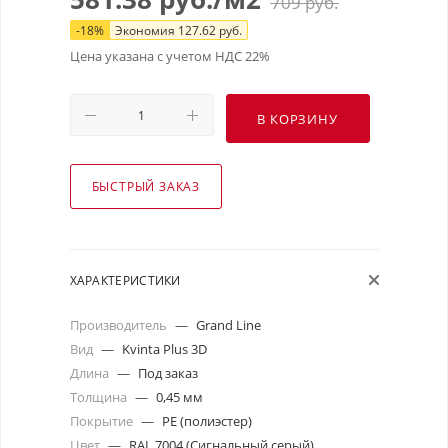
709
руб.
-
18
%
Экономия
127.62
руб.
Цена указана с учетом НДС 22%
В КОРЗИНУ
БЫСТРЫЙ ЗАКАЗ
ХАРАКТЕРИСТИКИ
Производитель
—
Grand Line
Вид
—
Kvinta Plus 3D
Длина
—
Под заказ
Толщина
—
0,45 мм
Покрытие
—
PE (полиэстер)
Цвет
—
RAL 7004 (Сигнальный серый)