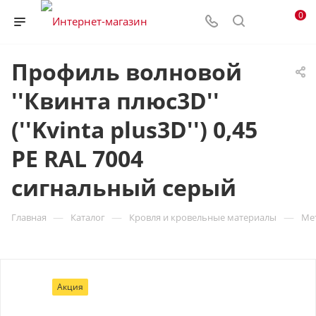
0
Профиль волновой
''Квинта плюс3D''
(''Kvinta plus3D'') 0,45
PE RAL 7004
сигнальный серый
—
—
—
Главная
Каталог
Кровля и кровельные материалы
Ме
Акция