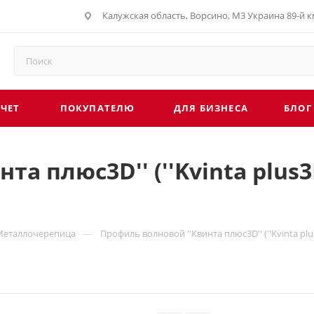
Калужская область, Ворсино, М3 Украина 89-й км
СЧЕТ
ПОКУПАТЕЛЮ
ДЛЯ БИЗНЕСА
БЛОГ
а плюс3D'' (''Kvinta plus3D
—
Металлочерепица
Профиль волновой ''Квинта плюс3D'' (''Kvinta plu