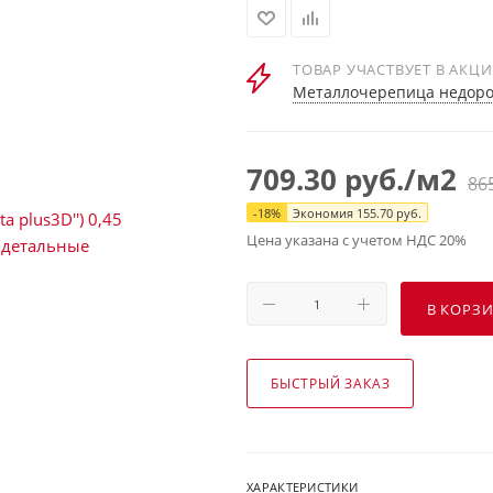
ТОВАР УЧАСТВУЕТ В АКЦ
Металлочерепица недорог
709.30
руб.
/м2
86
-
18
%
Экономия
155.70
руб.
Цена указана с учетом НДС 20%
В КОРЗ
БЫСТРЫЙ ЗАКАЗ
ХАРАКТЕРИСТИКИ