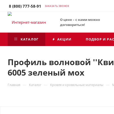
8 (800) 777-58-91
ЗАКАЗАТЬ ЗВОНОК
О цене – с нами можно
договориться!
КАТАЛОГ
АКЦИИ
ПОДБОР И РА
Профиль волновой ''Квинт
6005 зеленый мох
—
—
—
Главная
Каталог
Кровля и кровельные материалы