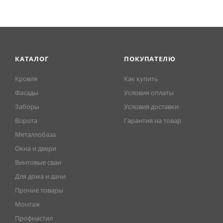
КАТАЛОГ
ПОКУПАТЕЛЮ
Кровля
Как купить
Фасады
Условия оплаты
Заборы
Условия доставки
Ворота
Гарантия на товар
Металлобаза
Окна и двери
Винтовые сваи
Для дома и дачи
Прочие товары
Монтаж
Профнастил