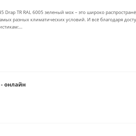
 0,45 Drap TR RAL 6005 зеленый мох – это широко распростра
мых разных климатических условий. И всё благодаря дост
истикам:
рантирует снижение нагрузки на несущие конструкции.
 преобразить фасад любого объекта. У нас можно купить
е RAL.
протяжении всего срока службы в и невосприимчиво к серь
 - онлайн
ерхность, не боящаяся агрессивных факторов среды и не т
ю удобно транспортировать и укладывать.