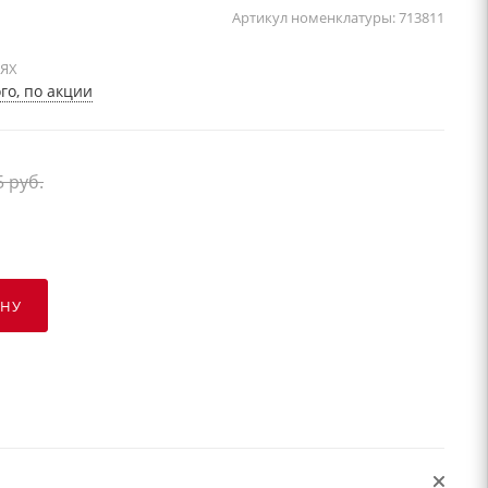
Артикул номенклатуры:
713811
ИЯХ
о, по акции
5
руб.
ИНУ