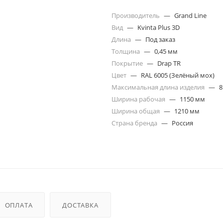
Производитель
—
Grand Line
Вид
—
Kvinta Plus 3D
Длина
—
Под заказ
Толщина
—
0,45 мм
Покрытие
—
Drap TR
Цвет
—
RAL 6005 (Зелёный мох)
Максимальная длина изделия
—
8
Ширина рабочая
—
1150 мм
Ширина общая
—
1210 мм
Страна бренда
—
Россия
ОПЛАТА
ДОСТАВКА