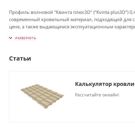
Профиль волновой ''Квинта плюс3D'' (''Kvinta plus3D'')
современный кровельный материал, подходящий для са
цене, а также выдающимся эксплуатационным характер
Малый, по сравнению с натуральной черепицей, вес га
Правильно подобранный оттенок способен кардинально
Статьи
металлочерепицу в распространённой цветовой палитр
Покрытие Drap ТР сохраняет презентабельный вид на 
Калькулятор кровли
механическим и ветровым нагрузкам. Это надёжная пов
сложного обслуживания.
Рассчитайте онлайн!
Максимальная длина изделия составляет 8 м. Продукци