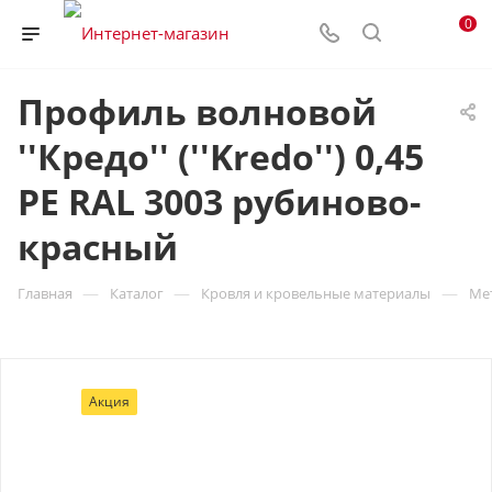
0
Профиль волновой
''Кредо'' (''Kredo'') 0,45
PE RAL 3003 рубиново-
красный
—
—
—
Главная
Каталог
Кровля и кровельные материалы
Ме
Акция