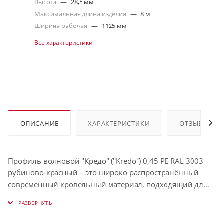
Высота
—
28,5 мм
Максимальная длина изделия
—
8 м
Ширина рабочая
—
1125 мм
Все характеристики
ОПИСАНИЕ
ХАРАКТЕРИСТИКИ
ОТЗЫВЫ
Профиль волновой ''Кредо'' (''Kredo'') 0,45 PE RAL 3003
рубиново-красный – это широко распространённый
современный кровельный материал, подходящий для
самых разных климатических условий. И всё благодаря
доступной цене, а также выдающимся
эксплуатационным характеристикам: