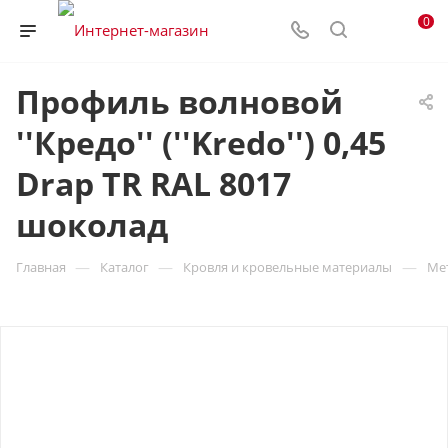
0
Профиль волновой
''Кредо'' (''Kredo'') 0,45
Drap TR RAL 8017
шоколад
—
—
—
Главная
Каталог
Кровля и кровельные материалы
Ме