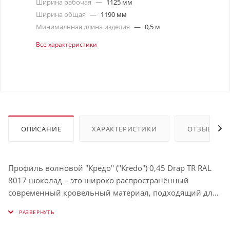
Ширина рабочая
—
1125 мм
Ширина общая
—
1190 мм
Минимальная длина изделия
—
0,5 м
Все характеристики
ОПИСАНИЕ
ХАРАКТЕРИСТИКИ
ОТЗЫВЫ
Профиль волновой ''Кредо'' (''Kredo'') 0,45 Drap TR RAL
8017 шоколад – это широко распространённый
современный кровельный материал, подходящий для
самых разных климатических условий. И всё благодаря
доступной цене, а также выдающимся
эксплуатационным характеристикам: