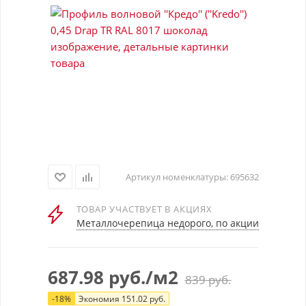
Артикул номенклатуры:
695632
ТОВАР УЧАСТВУЕТ В АКЦИЯХ
Металлочерепица недорого, по акции
687.98
руб.
/м2
839
руб.
-
18
%
Экономия
151.02
руб.