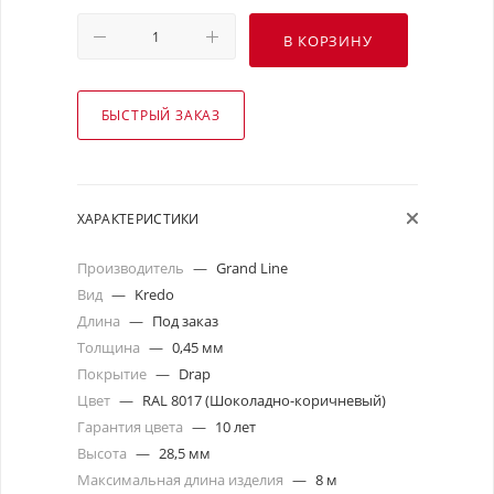
В КОРЗИНУ
БЫСТРЫЙ ЗАКАЗ
ХАРАКТЕРИСТИКИ
Производитель
—
Grand Line
Вид
—
Kredo
Длина
—
Под заказ
Толщина
—
0,45 мм
Покрытие
—
Drap
Цвет
—
RAL 8017 (Шоколадно-коричневый)
Гарантия цвета
—
10 лет
Высота
—
28,5 мм
Максимальная длина изделия
—
8 м