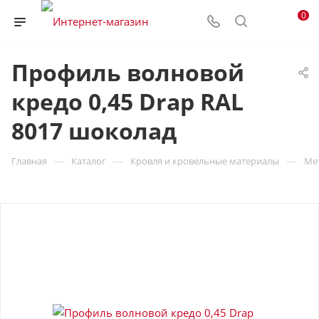
0
Профиль волновой
кредо 0,45 Drap RAL
8017 шоколад
—
—
—
Главная
Каталог
Кровля и кровельные материалы
Ме