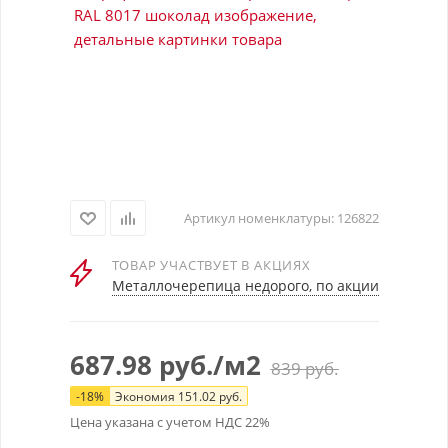
Артикул номенклатуры:
126822
ТОВАР УЧАСТВУЕТ В АКЦИЯХ
Металлочерепица недорого, по акции
687.98
руб.
/м2
839
руб.
-
18
%
Экономия
151.02
руб.
Цена указана с учетом НДС 22%