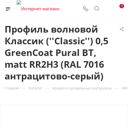
0
Профиль волновой
Классик (''Classic'') 0,5
GreenCoat Pural BT,
matt RR2H3 (RAL 7016
антрацитово-серый)
—
—
—
Главная
Каталог
Кровля и кровельные материалы
Ме