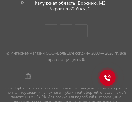
Калужская область, Ворсино, М3
Украина 89-й км, 2
© Интернет-магазин ООО «Большие скидки». 2008 — 2026 гг. Все
права защищены.
Сайт topbs.ru носит исключительно информационный характер и ни
при каких условиях не является публичной офертой, определяемой
положениями ГК РФ. Для получения подробной информации о
наличии, видах, характеристиках и стоимости материалов,
пожалуйста, обращайтесь в офисы продаж.
Внимание! Цвет продукции может отличаться от изображения на
сайте ввиду особенностей цветопередачи монитора и восприятия.