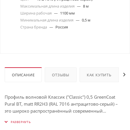
Максимальная длина изделия
—
8 м
Ширина рабочая
—
1100 мм
Минимальная длина изделия
—
0,5 м
Страна бренда
—
Россия
ОПИСАНИЕ
ОТЗЫВЫ
КАК КУПИТЬ
Профиль волновой Классик (''Classic'') 0,5 GreenCoat
Pural BT, matt RR2H3 (RAL 7016 антрацитово-серый) –
это широко распространённый современный
кровельный материал, подходящий для самых разных
климатических условий. И всё благодаря доступной