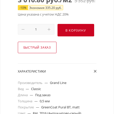
3 352
руб.
-
10
%
Экономия
335.20
руб.
Цена указана с учетом НДС 20%
В КОРЗИНУ
БЫСТРЫЙ ЗАКАЗ
ХАРАКТЕРИСТИКИ
Производитель
—
Grand Line
Вид
—
Classic
Длина
—
Под заказ
Толщина
—
0,5 мм
Покрытие
—
GreenCoat Pural BT, matt
Цвет
—
RAL 7016 (Антрацитово-серый)