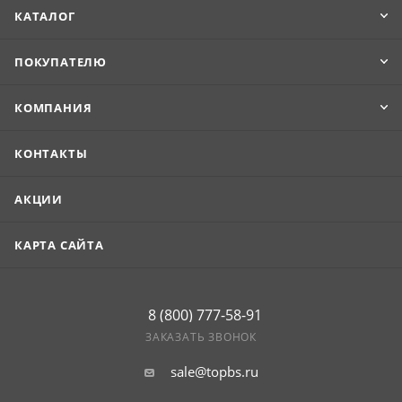
Максимальная длина изделия составляет 8 м.
КАТАЛОГ
Продукцию удобно транспортировать и укладывать.
ПОКУПАТЕЛЮ
КОМПАНИЯ
КОНТАКТЫ
АКЦИИ
КАРТА САЙТА
8 (800) 777-58-91
ЗАКАЗАТЬ ЗВОНОК
sale@topbs.ru