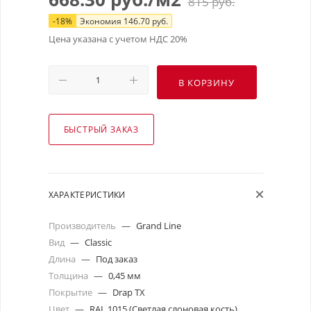
815
руб.
-
18
%
Экономия
146.70
руб.
Цена указана с учетом НДС 20%
В КОРЗИНУ
БЫСТРЫЙ ЗАКАЗ
ХАРАКТЕРИСТИКИ
Производитель
—
Grand Line
Вид
—
Classic
Длина
—
Под заказ
Толщина
—
0,45 мм
Покрытие
—
Drap TX
Цвет
—
RAL 1015 (Светлая слоновая кость)