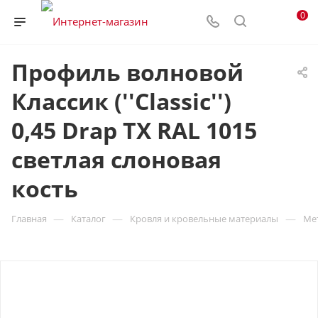
0
Профиль волновой
Классик (''Classic'')
0,45 Drap TX RAL 1015
светлая слоновая
кость
—
—
—
Главная
Каталог
Кровля и кровельные материалы
Ме