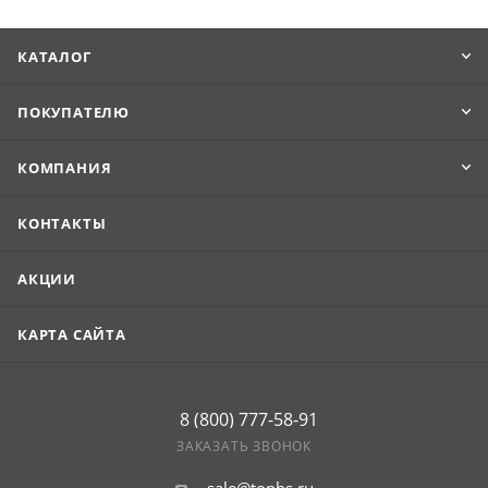
Максимальная длина изделия составляет 8 м.
КАТАЛОГ
Продукцию удобно транспортировать и укладывать.
ПОКУПАТЕЛЮ
КОМПАНИЯ
КОНТАКТЫ
АКЦИИ
КАРТА САЙТА
8 (800) 777-58-91
ЗАКАЗАТЬ ЗВОНОК