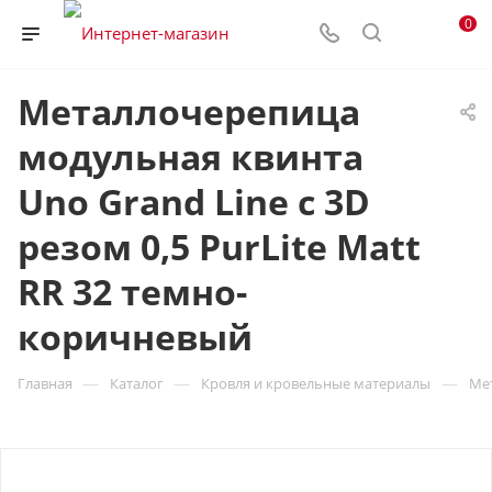
0
Металлочерепица
модульная квинта
Uno Grand Line c 3D
резом 0,5 PurLite Мatt
RR 32 темно-
коричневый
—
—
—
Главная
Каталог
Кровля и кровельные материалы
Ме