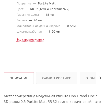
Покрытие
—
PurLite Matt
Цвет
—
RR 32 (Тёмно-коричневый)
Гарантия цвета
—
15 лет
Высота
—
20 мм
Максимальная длина изделия
—
0,72 м
Ширина рабочая
—
1150 мм
Все характеристики
ОПИСАНИЕ
ХАРАКТЕРИСТИКИ
ОТЗЫВЫ
Металлочерепица модульная квинта Uno Grand Line c
3D резом 0,5 PurLite Мatt RR 32 темно-коричневый – это