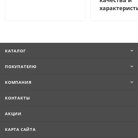
боящаяся агрессивных факторов среды и не требующая
характерист
сложного обслуживания.
Максимальная длина изделия составляет 0,72 м.
Продукцию удобно транспортировать и укладывать.
КАТАЛОГ
ПОКУПАТЕЛЮ
КОМПАНИЯ
КОНТАКТЫ
АКЦИИ
КАРТА САЙТА