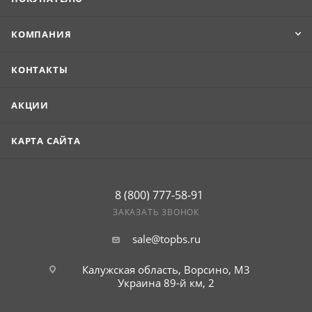
и стойкостью к агрессивным факторам среды. При
толщине у материла отличная устойчивость к
механическим нагрузкам и надежная защита от
КОМПАНИЯ
коррозии благодаря специальному покрытию (Satin),
что гарантирует долгий срок службы даже в сложных
КОНТАКТЫ
условиях (гарантия — 20 лет).
АКЦИИ
КАРТА САЙТА
8 (800) 777-58-91
ЗАКАЗАТЬ ЗВОНОК
sale@topbs.ru
Калужская область, Ворсино, М3
Украина 89-й км, 2