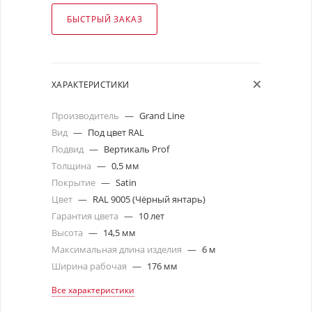
БЫСТРЫЙ ЗАКАЗ
ХАРАКТЕРИСТИКИ
Производитель
—
Grand Line
Вид
—
Под цвет RAL
Подвид
—
Вертикаль Prof
Толщина
—
0,5 мм
Покрытие
—
Satin
Цвет
—
RAL 9005 (Чёрный янтарь)
Гарантия цвета
—
10 лет
Высота
—
14,5 мм
Максимальная длина изделия
—
6 м
Ширина рабочая
—
176 мм
Все характеристики