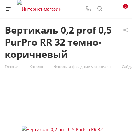
0
Вертикаль 0,2 prof 0,5
PurPro RR 32 темно-
коричневый
—
—
—
Главная
Каталог
Фасады и фасадные материалы
Сайд