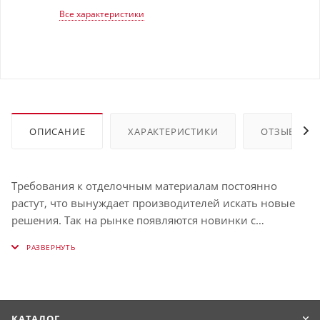
Все характеристики
ОПИСАНИЕ
ХАРАКТЕРИСТИКИ
ОТЗЫВЫ
Требования к отделочным материалам постоянно
растут, что вынуждает производителей искать новые
решения. Так на рынке появляются новинки с
улучшенными эксплуатационными характеристиками.
Металлический сайдинг, оформленный под
натуральное дерево, в свое время стал открытием и до
сих пор находится в топе самых востребованных
материалов. Вертикаль 0,2 Grand Line classic 0,5 PurLite
КАТАЛОГ