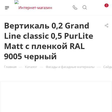
0
Вертикаль 0,2 Grand
Line classic 0,5 PurLite
Мatt с пленкой RAL
9005 черный
—
—
—
Главная
Каталог
Фасады и фасадные материалы
Сайд