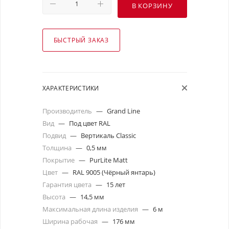
В КОРЗИНУ
БЫСТРЫЙ ЗАКАЗ
ХАРАКТЕРИСТИКИ
Производитель
—
Grand Line
Вид
—
Под цвет RAL
Подвид
—
Вертикаль Classic
Толщина
—
0,5 мм
Покрытие
—
PurLite Matt
Цвет
—
RAL 9005 (Чёрный янтарь)
Гарантия цвета
—
15 лет
Высота
—
14,5 мм
Максимальная длина изделия
—
6 м
Ширина рабочая
—
176 мм