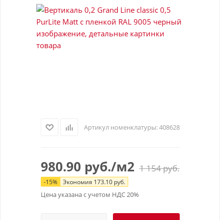
Артикул номенклатуры:
408628
980.90
руб.
/м2
1 154
руб.
-
15
%
Экономия
173.10
руб.
Цена указана с учетом НДС 20%