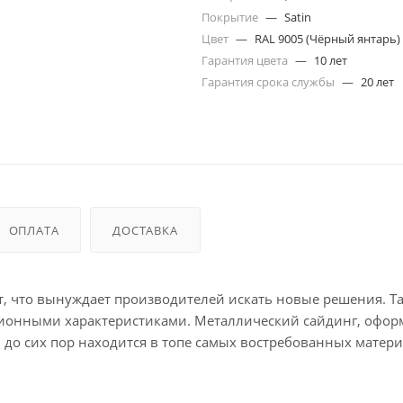
Покрытие
—
Satin
Цвет
—
RAL 9005 (Чёрный янтарь)
Гарантия цвета
—
10 лет
Гарантия срока службы
—
20 лет
ОПЛАТА
ДОСТАВКА
, что вынуждает производителей искать новые решения. Та
ционными характеристиками. Металлический сайдинг, офо
и до сих пор находится в топе самых востребованных матери
ь точная имитация, окрашенная в RAL 9005 (Чёрный янтарь), 
акторам среды. При толщине у материла отличная устойчи