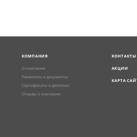
 благодаря специальному покрытию (Satin), что гарантируе
т).
КОМПАНИЯ
КОНТАКТЫ
О компании
АКЦИИ
Реквизиты и документы
КАРТА САЙ
Сертификаты и дипломы
Отзывы о компании