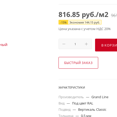
816.85
руб.
/м2
96
-
15
%
Экономия
144.15
руб.
Цена указана с учетом НДС 20%
В КОРЗ
БЫСТРЫЙ ЗАКАЗ
ХАРАКТЕРИСТИКИ
Производитель
—
Grand Line
Вид
—
Под цвет RAL
Подвид
—
Вертикаль Classic
Толщина
—
0,5 мм