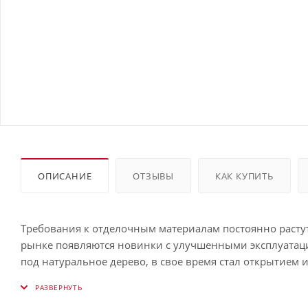
ОПИСАНИЕ
ОТЗЫВЫ
КАК КУПИТЬ
Требования к отделочным материалам постоянно растут
рынке появляются новинки с улучшенными эксплуата
под натуральное дерево, в свое время стал открытием 
Вертикаль 0,2 classic 0,5 Satin RAL 9005 черный — очен
повышенной прочностью и стойкостью к агрессивным ф