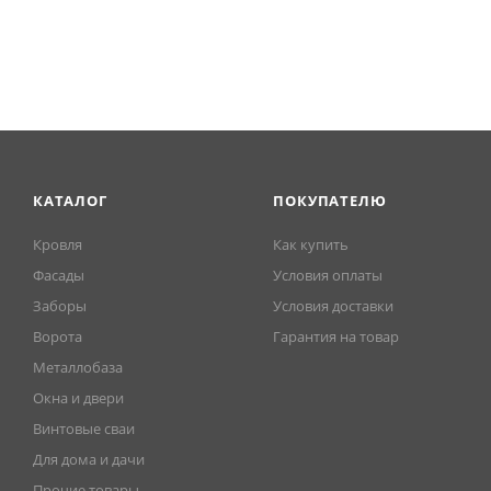
механическим нагрузкам и надежная защита от коррозии
срок службы даже в сложных условиях (гарантия — 20 ле
КАТАЛОГ
ПОКУПАТЕЛЮ
Кровля
Как купить
Фасады
Условия оплаты
Заборы
Условия доставки
Ворота
Гарантия на товар
Металлобаза
Окна и двери
Винтовые сваи
Для дома и дачи
Прочие товары