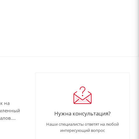
к на
рмленный
Нужна консультация?
алов.
Наши специалисты ответят на любой
с
интересующий вопрос
вость к