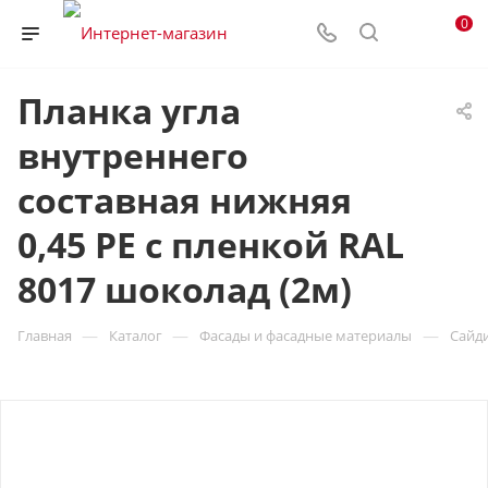
0
Планка угла
внутреннего
составная нижняя
0,45 PE с пленкой RAL
8017 шоколад (2м)
—
—
—
Главная
Каталог
Фасады и фасадные материалы
Сайд