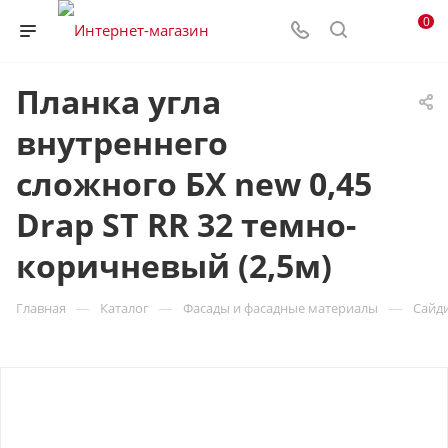
0
Планка угла
внутреннего
сложного БХ new 0,45
Drap ST RR 32 темно-
коричневый (2,5м)
—
—
—
Главная
Каталог
Фасады и фасадные материалы
Сайд