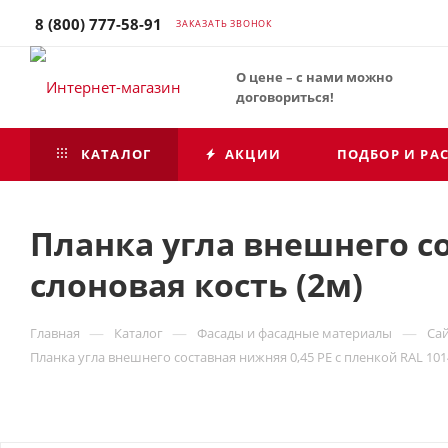
8 (800) 777-58-91
ЗАКАЗАТЬ ЗВОНОК
О цене – с нами можно
договориться!
КАТАЛОГ
АКЦИИ
ПОДБОР И РА
Планка угла внешнего со
слоновая кость (2м)
—
—
—
Главная
Каталог
Фасады и фасадные материалы
Са
Планка угла внешнего составная нижняя 0,45 PE с пленкой RAL 101