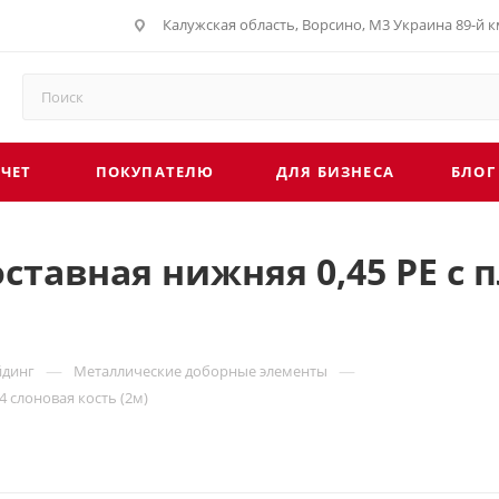
Калужская область, Ворсино, М3 Украина 89-й км
г. Обнинск, Киевское шоссе 35, рынок Строите
СЧЕТ
ПОКУПАТЕЛЮ
ДЛЯ БИЗНЕСА
БЛОГ
ставная нижняя 0,45 PE с 
—
—
йдинг
Металлические доборные элементы
4 слоновая кость (2м)