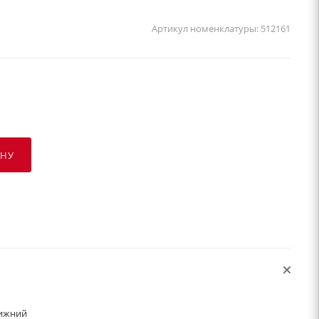
Артикул номенклатуры:
512161
ИНУ
нижний