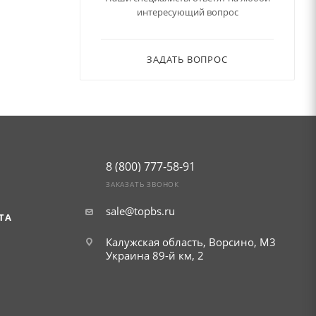
интересующий вопрос
ЗАДАТЬ ВОПРОС
8 (800) 777-58-91
ЗАКАЗАТЬ ЗВОНОК
sale@topbs.ru
ТА
Калужская область, Ворсино, М3
г. Обнинск, Киевское шоссе 35,
Украина 89-й км, 2
рынок Строительный плюс