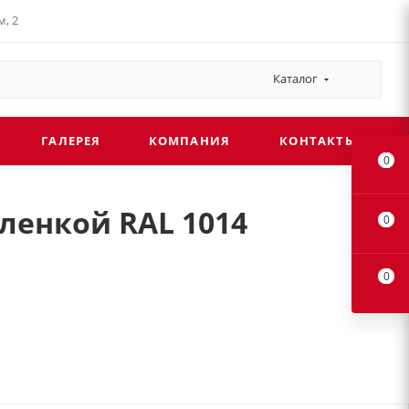
, 2
льный плюс
Каталог
ГАЛЕРЕЯ
КОМПАНИЯ
КОНТАКТЫ
0
пленкой RAL 1014
0
0