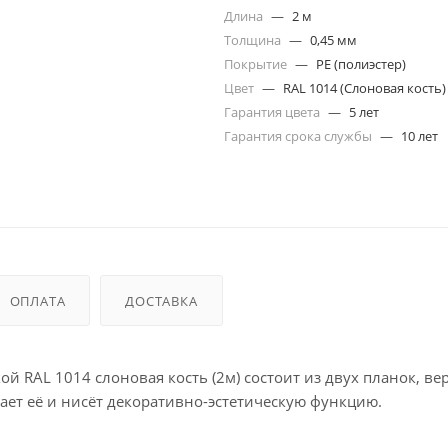
Длина
—
2 м
Толщина
—
0,45 мм
Покрытие
—
PE (полиэстер)
Цвет
—
RAL 1014 (Слоновая кость)
Гарантия цвета
—
5 лет
Гарантия срока службы
—
10 лет
ОПЛАТА
ДОСТАВКА
ой RAL 1014 слоновая кость (2м) состоит из двух планок, ве
ает её и нисёт декоративно-эстетическую функцию.