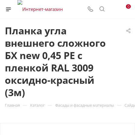
0
Планка угла
внешнего сложного
БХ new 0,45 PE с
пленкой RAL 3009
оксидно-красный
(3м)
—
—
—
Главная
Каталог
Фасады и фасадные материалы
Сайд