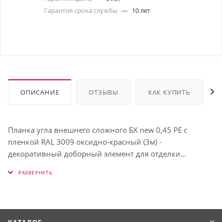
Гарантия срока службы
—
10 лет
ОПИСАНИЕ
ОТЗЫВЫ
КАК КУПИТЬ
Планка угла внешнего сложного БХ new 0,45 PE с
пленкой RAL 3009 оксидно-красный (3м) -
декоративный доборный элемент для отделки
внешних углов фасада. Герметизирует стыки
профнастила на углах и предотвращает попадание
воды туда.