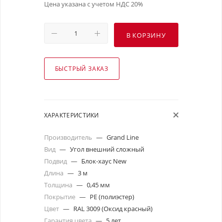
Цена указана с учетом НДС 20%
В КОРЗИНУ
БЫСТРЫЙ ЗАКАЗ
ХАРАКТЕРИСТИКИ
Производитель
—
Grand Line
Вид
—
Угол внешний сложный
Подвид
—
Блок-хаус New
Длина
—
3 м
Толщина
—
0,45 мм
Покрытие
—
PE (полиэстер)
Цвет
—
RAL 3009 (Оксид красный)
Гарантия цвета
—
5 лет