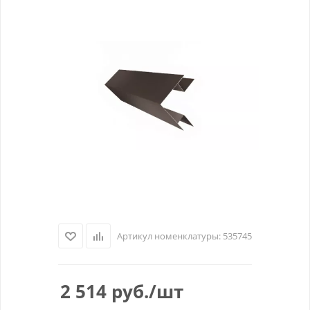
Артикул номенклатуры:
535745
2 514
руб.
/шт