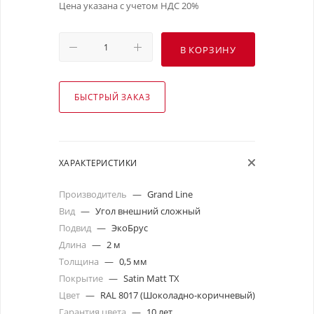
Цена указана с учетом НДС 20%
В КОРЗИНУ
БЫСТРЫЙ ЗАКАЗ
ХАРАКТЕРИСТИКИ
Производитель
—
Grand Line
Вид
—
Угол внешний сложный
Подвид
—
ЭкоБрус
Длина
—
2 м
Толщина
—
0,5 мм
Покрытие
—
Satin Matt TX
Цвет
—
RAL 8017 (Шоколадно-коричневый)
Гарантия цвета
—
10 лет