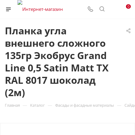
0
Планка угла
внешнего сложного
135гр Экобрус Grand
Line 0,5 Satin Matt TX
RAL 8017 шоколад
(2м)
—
—
—
Главная
Каталог
Фасады и фасадные материалы
Сайд