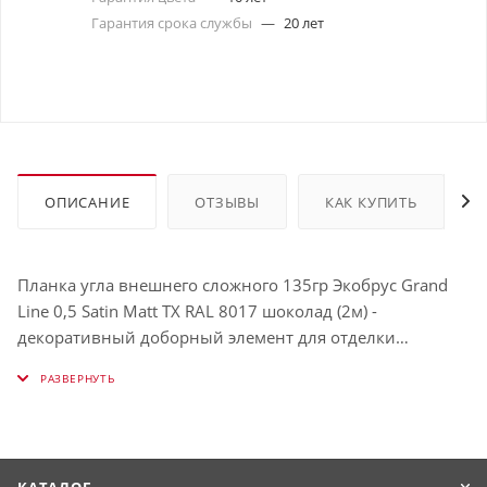
Гарантия срока службы
—
20 лет
ОПИСАНИЕ
ОТЗЫВЫ
КАК КУПИТЬ
Планка угла внешнего сложного 135гр Экобрус Grand
Line 0,5 Satin Matt TX RAL 8017 шоколад (2м) -
декоративный доборный элемент для отделки
внешних углов фасада. Герметизирует стыки
профнастила на углах и предотвращает попадание
воды туда.