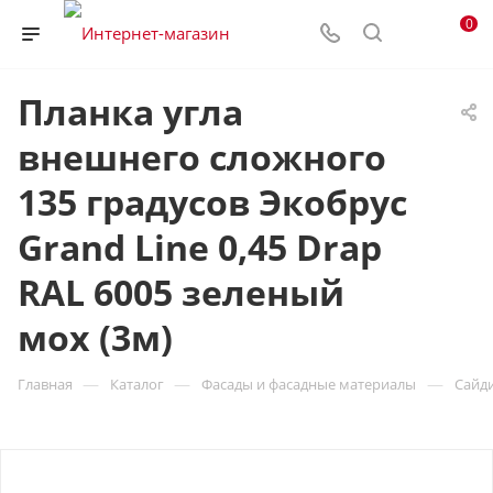
0
Планка угла
внешнего сложного
135 градусов Экобрус
Grand Line 0,45 Drap
RAL 6005 зеленый
мох (3м)
—
—
—
Главная
Каталог
Фасады и фасадные материалы
Сайд