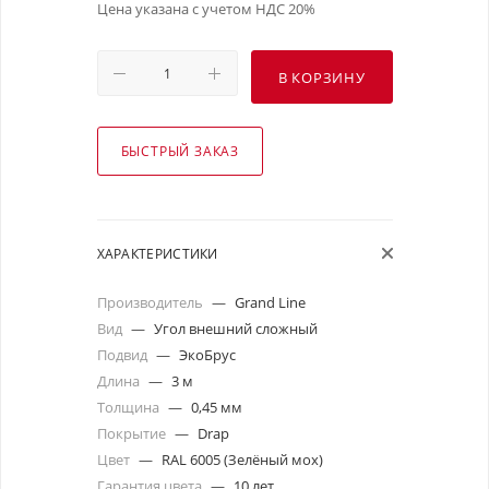
Цена указана с учетом НДС 20%
В КОРЗИНУ
БЫСТРЫЙ ЗАКАЗ
ХАРАКТЕРИСТИКИ
Производитель
—
Grand Line
Вид
—
Угол внешний сложный
Подвид
—
ЭкоБрус
Длина
—
3 м
Толщина
—
0,45 мм
Покрытие
—
Drap
Цвет
—
RAL 6005 (Зелёный мох)
Гарантия цвета
—
10 лет