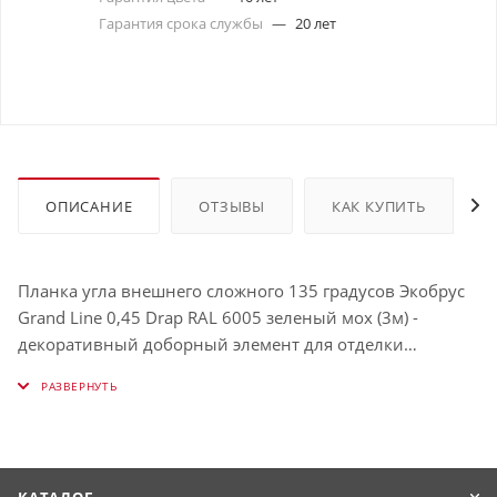
Гарантия срока службы
—
20 лет
ОПИСАНИЕ
ОТЗЫВЫ
КАК КУПИТЬ
Планка угла внешнего сложного 135 градусов Экобрус
Grand Line 0,45 Drap RAL 6005 зеленый мох (3м) -
декоративный доборный элемент для отделки
внешних углов фасада. Герметизирует стыки
профнастила на углах и предотвращает попадание
воды туда.