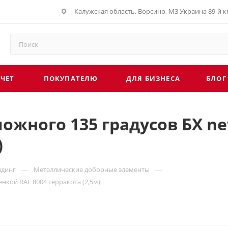
Калужская область, Ворсино, М3 Украина 89-й км
СЧЕТ
ПОКУПАТЕЛЮ
ДЛЯ БИЗНЕСА
БЛОГ
ожного 135 градусов БХ new
)
—
—
йдинг
Металлические доборные элементы
енкой RAL 8004 терракота (2,5м)