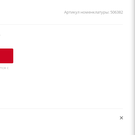
Артикул номенклатуры:
506382
у
тся с