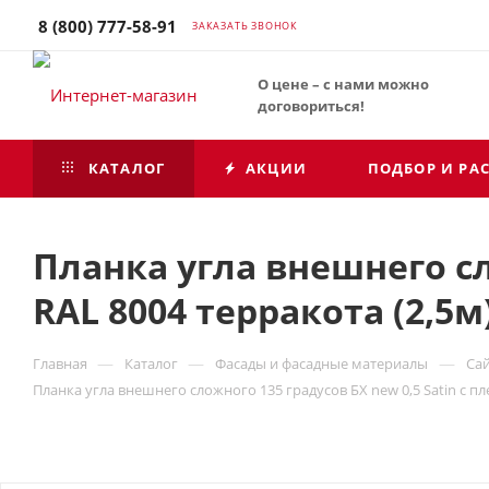
8 (800) 777-58-91
ЗАКАЗАТЬ ЗВОНОК
О цене – с нами можно
договориться!
КАТАЛОГ
АКЦИИ
ПОДБОР И РА
Планка угла внешнего сл
RAL 8004 терракота (2,5м
—
—
—
Главная
Каталог
Фасады и фасадные материалы
Са
Планка угла внешнего сложного 135 градусов БХ new 0,5 Satin с пл