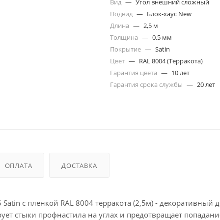
Вид
—
Угол внешний сложный
Подвид
—
Блок-хаус New
Длина
—
2,5 м
Толщина
—
0,5 мм
Покрытие
—
Satin
Цвет
—
RAL 8004 (Терракота)
Гарантия цвета
—
10 лет
Гарантия срока службы
—
20 лет
ОПЛАТА
ДОСТАВКА
 Satin с пленкой RAL 8004 терракота (2,5м) - декоративный
рует стыки профнастила на углах и предотвращает попадан