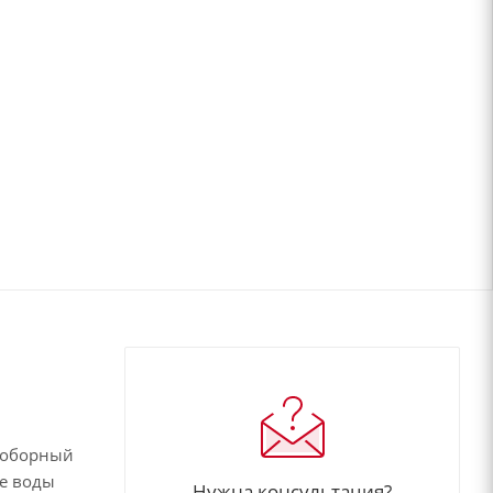
 доборный
ие воды
Нужна консультация?