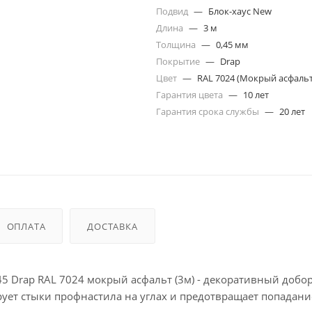
Подвид
—
Блок-хаус New
Длина
—
3 м
Толщина
—
0,45 мм
Покрытие
—
Drap
Цвет
—
RAL 7024 (Мокрый асфальт
Гарантия цвета
—
10 лет
Гарантия срока службы
—
20 лет
ОПЛАТА
ДОСТАВКА
45 Drap RAL 7024 мокрый асфальт (3м) - декоративный доб
рует стыки профнастила на углах и предотвращает попадан