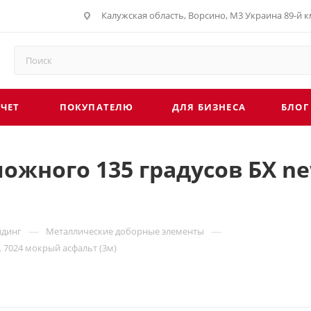
Калужская область, Ворсино, М3 Украина 89-й км
СЧЕТ
ПОКУПАТЕЛЮ
ДЛЯ БИЗНЕСА
БЛОГ
ожного 135 градусов БХ new
—
—
йдинг
Металлические доборные элементы
L 7024 мокрый асфальт (3м)