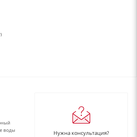
)
орный
ие воды
Нужна консультация?