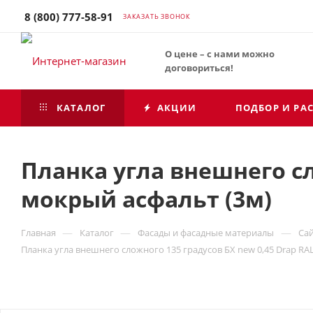
8 (800) 777-58-91
ЗАКАЗАТЬ ЗВОНОК
О цене – с нами можно
договориться!
КАТАЛОГ
АКЦИИ
ПОДБОР И РА
Планка угла внешнего сл
мокрый асфальт (3м)
—
—
—
Главная
Каталог
Фасады и фасадные материалы
Са
Планка угла внешнего сложного 135 градусов БХ new 0,45 Drap RA