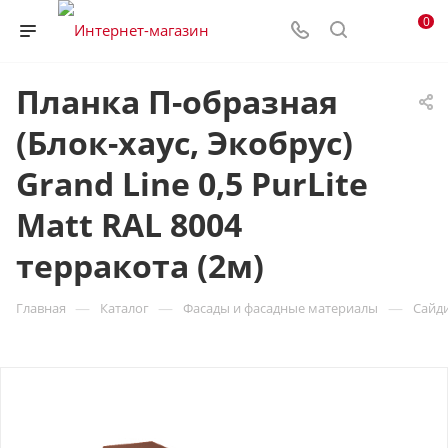
0
Планка П-образная
(Блок-хаус, Экобрус)
Grand Line 0,5 PurLite
Matt RAL 8004
терракота (2м)
—
—
—
Главная
Каталог
Фасады и фасадные материалы
Сайд