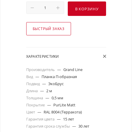
В КОРЗИНУ
БЫСТРЫЙ ЗАКАЗ
ХАРАКТЕРИСТИКИ
Производитель
—
Grand Line
Вид
—
Планка П-образная
Подвид
—
ЭкоБрус
Длина
—
2 м
Толщина
—
0,5 мм
Покрытие
—
PurLite Matt
Цвет
—
RAL 8004 (Терракота)
Гарантия цвета
—
15 лет
Гарантия срока службы
—
30 лет