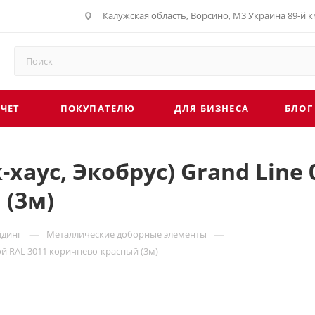
Калужская область, Ворсино, М3 Украина 89-й км
СЧЕТ
ПОКУПАТЕЛЮ
ДЛЯ БИЗНЕСА
БЛОГ
хаус, Экобрус) Grand Line 
 (3м)
—
—
йдинг
Металлические доборные элементы
кой RAL 3011 коричнево-красный (3м)