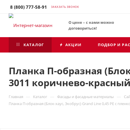
8 (800) 777-58-91
ЗАКАЗАТЬ ЗВОНОК
О цене – с нами можно
договориться!
КАТАЛОГ
АКЦИИ
ПОДБОР И РА
Планка П-образная (Блок-
3011 коричнево-красный
—
—
—
Главная
Каталог
Фасады и фасадные материалы
Са
Планка П-образная (Блок-хаус, Экобрус) Grand Line 0,45 PE с плен