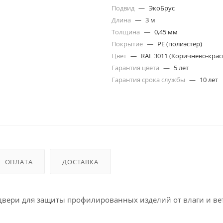
Подвид
—
ЭкоБрус
Длина
—
3 м
Толщина
—
0,45 мм
Покрытие
—
PE (полиэстер)
Цвет
—
RAL 3011 (Коричнево-кра
Гарантия цвета
—
5 лет
Гарантия срока службы
—
10 лет
ОПЛАТА
ДОСТАВКА
вери для защиты профилированных изделий от влаги и ве