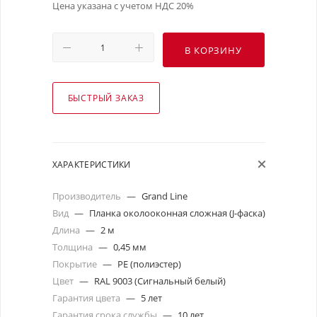
Цена указана с учетом НДС 20%
В КОРЗИНУ
БЫСТРЫЙ ЗАКАЗ
ХАРАКТЕРИСТИКИ
Производитель
—
Grand Line
Вид
—
Планка околооконная сложная (J-фаска)
Длина
—
2 м
Толщина
—
0,45 мм
Покрытие
—
PE (полиэстер)
Цвет
—
RAL 9003 (Сигнальный белый)
Гарантия цвета
—
5 лет
Гарантия срока службы
—
10 лет