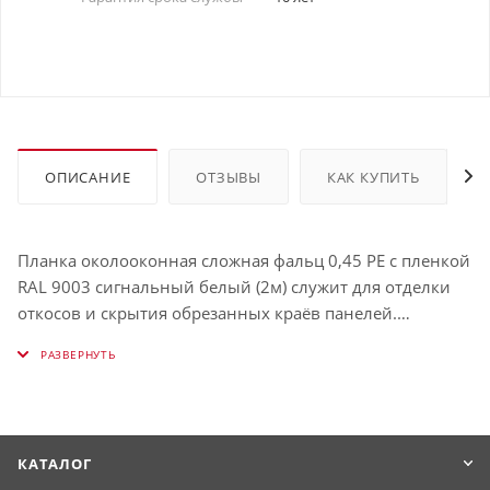
ОПИСАНИЕ
ОТЗЫВЫ
КАК КУПИТЬ
Планка околооконная сложная фальц 0,45 PE с пленкой
RAL 9003 сигнальный белый (2м) служит для отделки
откосов и скрытия обрезанных краёв панелей.
Защищает окно от влаги и визуально выделяет его.
Использование таких планок облегчает процесс
обрамления окон и связывает их в единую с фасадом
конструкцию. Имеет толщину , окрашена в RAL 9003
(Сигнальный белый).
КАТАЛОГ