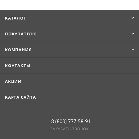
связывает их в единую с фасадом конструкцию. Имеет
толщину , окрашена в RAL 3011 (Коричнево-красный).
КАТАЛОГ
ПОКУПАТЕЛЮ
КОМПАНИЯ
КОНТАКТЫ
АКЦИИ
КАРТА САЙТА
8 (800) 777-58-91
ЗАКАЗАТЬ ЗВОНОК