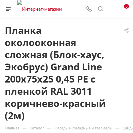
0
Планка
околооконная
сложная (Блок-хаус,
Экобрус) Grand Line
200х75х25 0,45 PE с
пленкой RAL 3011
коричнево-красный
(2м)
—
—
—
Главная
Каталог
Фасады и фасадные материалы
Сайд