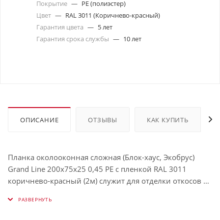
Покрытие
—
PE (полиэстер)
Цвет
—
RAL 3011 (Коричнево-красный)
Гарантия цвета
—
5 лет
Гарантия срока службы
—
10 лет
ОПИСАНИЕ
ОТЗЫВЫ
КАК КУПИТЬ
Планка околооконная сложная (Блок-хаус, Экобрус)
Grand Line 200х75х25 0,45 PE с пленкой RAL 3011
коричнево-красный (2м) служит для отделки откосов и
скрытия обрезанных краёв панелей. Защищает окно от
влаги и визуально выделяет его. Использование таких
планок облегчает процесс обрамления окон и