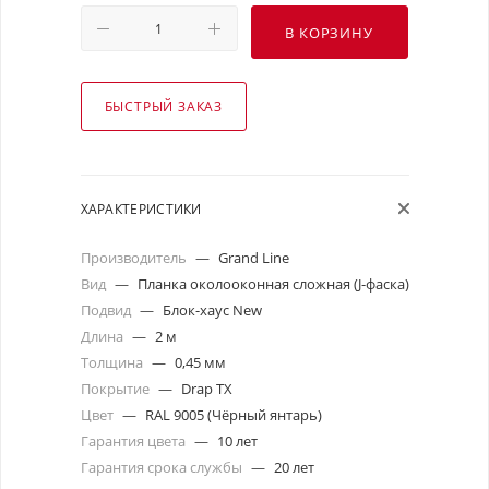
В КОРЗИНУ
БЫСТРЫЙ ЗАКАЗ
ХАРАКТЕРИСТИКИ
Производитель
—
Grand Line
Вид
—
Планка околооконная сложная (J-фаска)
Подвид
—
Блок-хаус New
Длина
—
2 м
Толщина
—
0,45 мм
Покрытие
—
Drap TX
Цвет
—
RAL 9005 (Чёрный янтарь)
Гарантия цвета
—
10 лет
Гарантия срока службы
—
20 лет