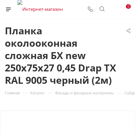
0
Планка
околооконная
сложная БХ new
250х75х27 0,45 Drap TX
RAL 9005 черный (2м)
—
—
—
Главная
Каталог
Фасады и фасадные материалы
Сайд