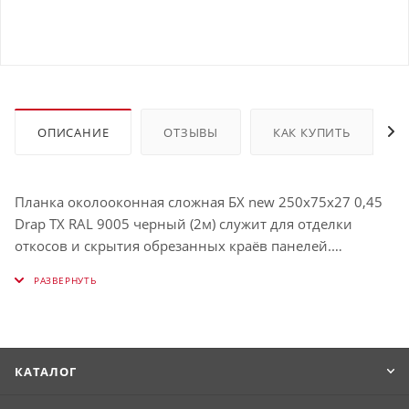
ОПИСАНИЕ
ОТЗЫВЫ
КАК КУПИТЬ
Планка околооконная сложная БХ new 250х75х27 0,45
Drap TX RAL 9005 черный (2м) служит для отделки
откосов и скрытия обрезанных краёв панелей.
Защищает окно от влаги и визуально выделяет его.
Использование таких планок облегчает процесс
обрамления окон и связывает их в единую с фасадом
конструкцию. Имеет толщину 0,45 мм, окрашена в RAL
9005 (Чёрный янтарь).
КАТАЛОГ