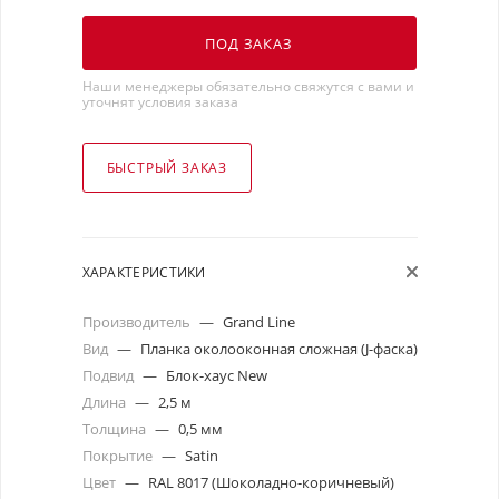
ПОД ЗАКАЗ
Наши менеджеры обязательно свяжутся с вами и
уточнят условия заказа
БЫСТРЫЙ ЗАКАЗ
ХАРАКТЕРИСТИКИ
Производитель
—
Grand Line
Вид
—
Планка околооконная сложная (J-фаска)
Подвид
—
Блок-хаус New
Длина
—
2,5 м
Толщина
—
0,5 мм
Покрытие
—
Satin
Цвет
—
RAL 8017 (Шоколадно-коричневый)