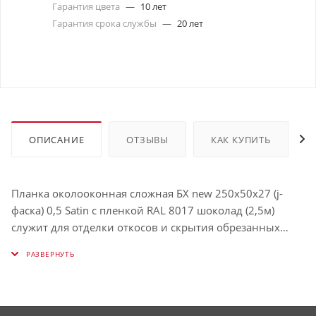
Гарантия цвета
—
10 лет
Гарантия срока службы
—
20 лет
ОПИСАНИЕ
ОТЗЫВЫ
КАК КУПИТЬ
Планка околооконная сложная БХ new 250х50х27 (j-
фаска) 0,5 Satin с пленкой RAL 8017 шоколад (2,5м)
служит для отделки откосов и скрытия обрезанных
краёв панелей. Защищает окно от влаги и визуально
выделяет его. Использование таких планок облегчает
процесс обрамления окон и связывает их в единую с
фасадом конструкцию. Имеет толщину 0,5 мм,
окрашена в RAL 8017 (Шоколадно-коричневый).