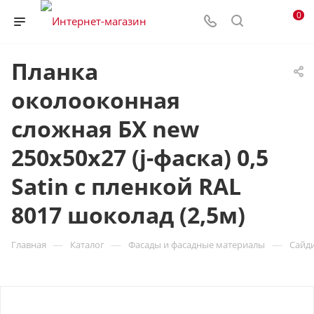
0
Планка
околооконная
сложная БХ new
250х50х27 (j-фаска) 0,5
Satin с пленкой RAL
8017 шоколад (2,5м)
—
—
—
Главная
Каталог
Фасады и фасадные материалы
Сайд