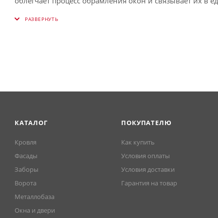
облегчает процесс обрамления окон и связывает их в е
(Красное вино).
КАТАЛОГ
ПОКУПАТЕЛЮ
Кровля
Как купить
Фасады
Условия оплаты
Заборы
Условия доставки
Ворота
Гарантия на товар
Металлобаза
Окна и двери