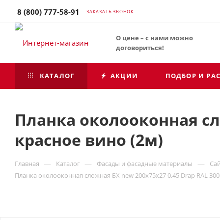
8 (800) 777-58-91
ЗАКАЗАТЬ ЗВОНОК
О цене – с нами можно
договориться!
КАТАЛОГ
АКЦИИ
ПОДБОР И РА
Планка околооконная сло
красное вино (2м)
—
—
—
Главная
Каталог
Фасады и фасадные материалы
Са
Планка околооконная сложная БХ new 200х75х27 0,45 Drap RAL 300