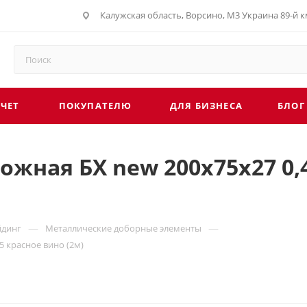
Калужская область, Ворсино, М3 Украина 89-й км
СЧЕТ
ПОКУПАТЕЛЮ
ДЛЯ БИЗНЕСА
БЛОГ
жная БХ new 200х75х27 0,4
—
—
йдинг
Металлические доборные элементы
5 красное вино (2м)