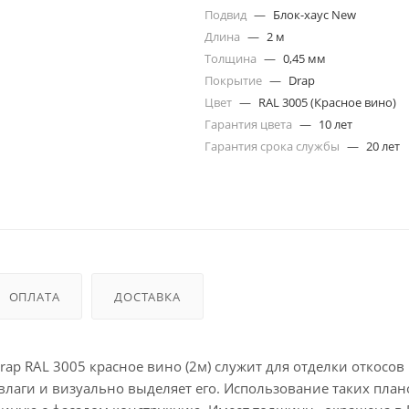
Подвид
—
Блок-хаус New
Длина
—
2 м
Толщина
—
0,45 мм
Покрытие
—
Drap
Цвет
—
RAL 3005 (Красное вино)
Гарантия цвета
—
10 лет
Гарантия срока службы
—
20 лет
ОПЛАТА
ДОСТАВКА
ap RAL 3005 красное вино (2м) служит для отделки откосов
влаги и визуально выделяет его. Использование таких план