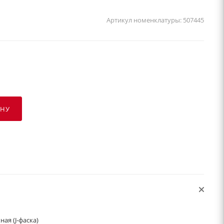
Артикул номенклатуры:
507445
ИНУ
ая (J-фаска)