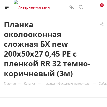
0
Планка
околооконная
сложная БХ new
200х50х27 0,45 PE с
пленкой RR 32 темно-
коричневый (3м)
—
—
—
Главная
Каталог
Фасады и фасадные материалы
Сайд