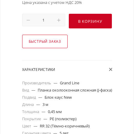
Цена указана с учетом НДС 20%
В КОРЗИНУ
БЫСТРЫЙ ЗАКАЗ
ХАРАКТЕРИСТИКИ
Производитель
—
Grand Line
Вид
—
Планка околооконная сложная (J-фаска)
Подвид
—
Блок-хаус New
Длина
—
3 м
Толщина
—
0,45 мм
Покрытие
—
PE (полиэстер)
Цвет
—
RR 32 (Тёмно-коричневый)
Гарантия цвета
—
5 лет