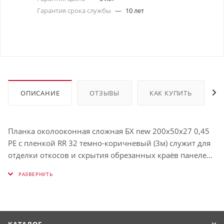
Гарантия срока службы
—
10 лет
ОПИСАНИЕ
ОТЗЫВЫ
КАК КУПИТЬ
Планка околооконная сложная БХ new 200х50х27 0,45
PE с пленкой RR 32 темно-коричневый (3м) служит для
отделки откосов и скрытия обрезанных краёв панелей.
Защищает окно от влаги и визуально выделяет его.
Использование таких планок облегчает процесс
обрамления окон и связывает их в единую с фасадом
конструкцию. Имеет толщину 0,45 мм, окрашена в RR
32 (Тёмно-коричневый).