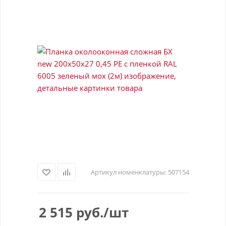
Артикул номенклатуры:
507154
2 515
руб.
/шт