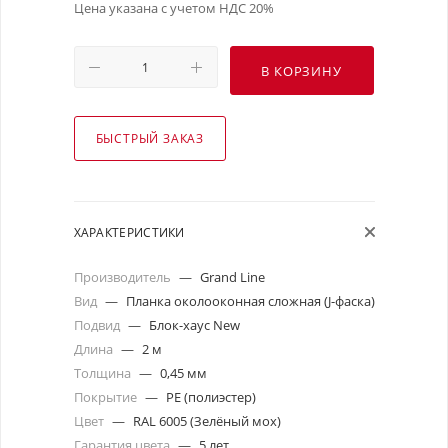
Цена указана с учетом НДС 20%
В КОРЗИНУ
БЫСТРЫЙ ЗАКАЗ
ХАРАКТЕРИСТИКИ
Производитель
—
Grand Line
Вид
—
Планка околооконная сложная (J-фаска)
Подвид
—
Блок-хаус New
Длина
—
2 м
Толщина
—
0,45 мм
Покрытие
—
PE (полиэстер)
Цвет
—
RAL 6005 (Зелёный мох)
Гарантия цвета
—
5 лет