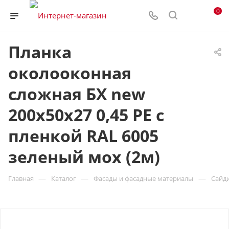
0
Планка
околооконная
сложная БХ new
200х50х27 0,45 PE с
пленкой RAL 6005
зеленый мох (2м)
—
—
—
Главная
Каталог
Фасады и фасадные материалы
Сайд