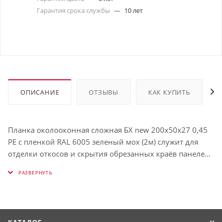
Гарантия срока службы
—
10 лет
ОПИСАНИЕ
ОТЗЫВЫ
КАК КУПИТЬ
Планка околооконная сложная БХ new 200х50х27 0,45
PE с пленкой RAL 6005 зеленый мох (2м) служит для
отделки откосов и скрытия обрезанных краёв панелей.
Защищает окно от влаги и визуально выделяет его.
Использование таких планок облегчает процесс
обрамления окон и связывает их в единую с фасадом
конструкцию. Имеет толщину , окрашена в RAL 6005
(Зелёный мох).