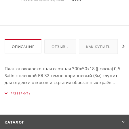
ОПИСАНИЕ
ОТЗЫВЫ
КАК КУПИТЬ
Планка околооконная сложная 300х50х18 (j-фаска) 0,5
Satin с пленкой RR 32 темно-коричневый (3м) служит
для отделки откосов и скрытия обрезанных краёв
панелей. Защищает окно от влаги и визуально
выделяет его. Использование таких планок облегчает
процесс обрамления окон и связывает их в единую с
фасадом конструкцию. Имеет толщину , окрашена в RR
32 (Тёмно-коричневый).
КАТАЛОГ