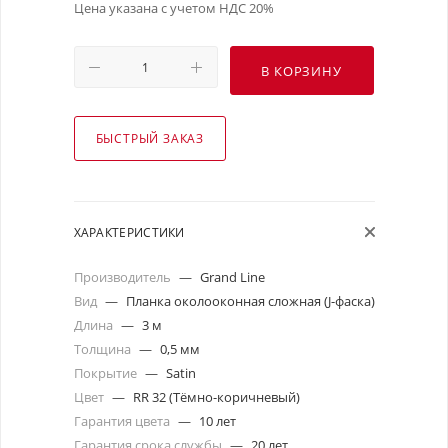
Цена указана с учетом НДС 20%
В КОРЗИНУ
БЫСТРЫЙ ЗАКАЗ
ХАРАКТЕРИСТИКИ
Производитель
—
Grand Line
Вид
—
Планка околооконная сложная (J-фаска)
Длина
—
3 м
Толщина
—
0,5 мм
Покрытие
—
Satin
Цвет
—
RR 32 (Тёмно-коричневый)
Гарантия цвета
—
10 лет
Гарантия срока службы
—
20 лет