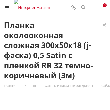
0
Планка
околооконная
сложная 300х50х18 (j-
фаска) 0,5 Satin с
пленкой RR 32 темно-
коричневый (3м)
—
—
—
Главная
Каталог
Фасады и фасадные материалы
Сайд