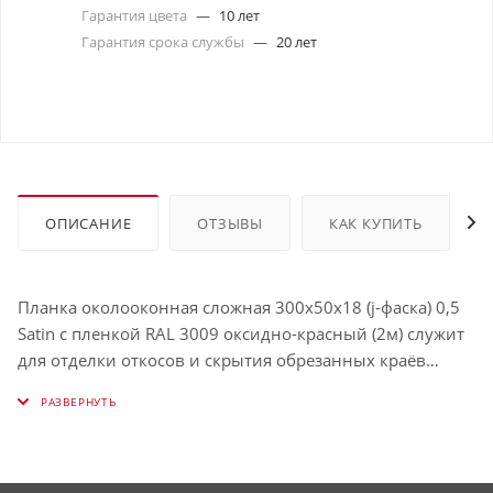
Гарантия цвета
—
10 лет
Гарантия срока службы
—
20 лет
ОПИСАНИЕ
ОТЗЫВЫ
КАК КУПИТЬ
Планка околооконная сложная 300х50х18 (j-фаска) 0,5
Satin с пленкой RAL 3009 оксидно-красный (2м) служит
для отделки откосов и скрытия обрезанных краёв
панелей. Защищает окно от влаги и визуально
выделяет его. Использование таких планок облегчает
процесс обрамления окон и связывает их в единую с
фасадом конструкцию. Имеет толщину , окрашена в RAL
3009 (Оксид красный).