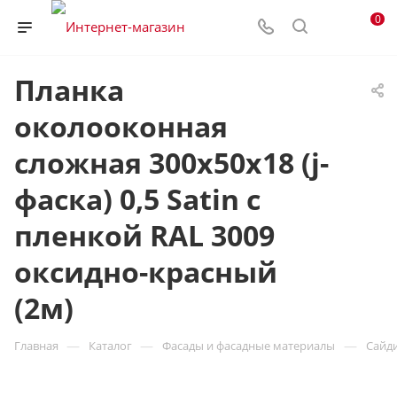
0
Планка
околооконная
сложная 300х50х18 (j-
фаска) 0,5 Satin с
пленкой RAL 3009
оксидно-красный
(2м)
—
—
—
Главная
Каталог
Фасады и фасадные материалы
Сайд