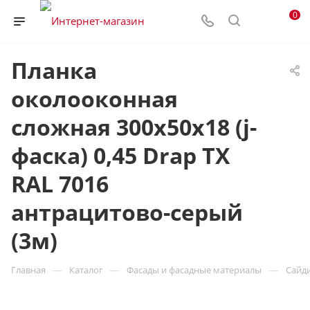
0
Планка
околооконная
сложная 300х50х18 (j-
фаска) 0,45 Drap TX
RAL 7016
антрацитово-серый
(3м)
—
—
—
Главная
Каталог
Фасады и фасадные материалы
Сайд