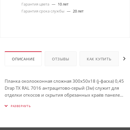
Гарантия цвета
—
10 лет
Гарантия срока службы
—
20 лет
ОПИСАНИЕ
ОТЗЫВЫ
КАК КУПИТЬ
Планка околооконная сложная 300х50х18 (j-фаска) 0,45
Drap TX RAL 7016 антрацитово-серый (3м) служит для
отделки откосов и скрытия обрезанных краёв панелей.
Защищает окно от влаги и визуально выделяет его.
Использование таких планок облегчает процесс
обрамления окон и связывает их в единую с фасадом
конструкцию. Имеет толщину , окрашена в RAL 7016
(Антрацитово-серый).