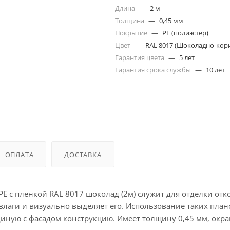
Длина
—
2 м
Толщина
—
0,45 мм
Покрытие
—
PE (полиэстер)
Цвет
—
RAL 8017 (Шоколадно-кор
Гарантия цвета
—
5 лет
Гарантия срока службы
—
10 лет
ОПЛАТА
ДОСТАВКА
PE с пленкой RAL 8017 шоколад (2м) служит для отделки отк
влаги и визуально выделяет его. Использование таких план
диную с фасадом конструкцию. Имеет толщину 0,45 мм, окр