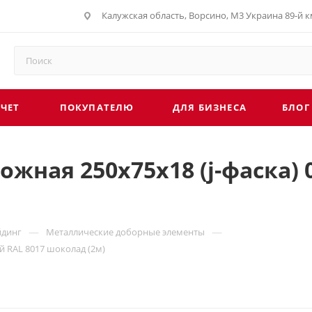
Калужская область, Ворсино, М3 Украина 89-й км
СЧЕТ
ПОКУПАТЕЛЮ
ДЛЯ БИЗНЕСА
БЛОГ
жная 250х75х18 (j-фаска) 0
—
—
йдинг
Металлические доборные элементы
ой RAL 8017 шоколад (2м)