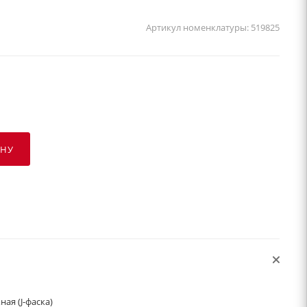
Артикул номенклатуры:
519825
ИНУ
ая (J-фаска)