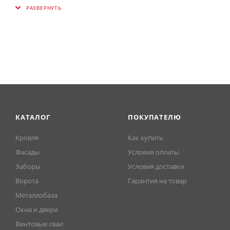
RAL 8017 (Шоколадно-коричневый).
КАТАЛОГ
ПОКУПАТЕЛЮ
Кровля
Как купить
Фасады
Условия оплаты
Заборы
Условия доставки
Ворота
Гарантия на товар
Металлобаза
Окна и двери
Винтовые сваи