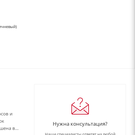
ичневый)
осов и
ок
Нужна консультация?
ашена в
Наши специалисты ответят на любой