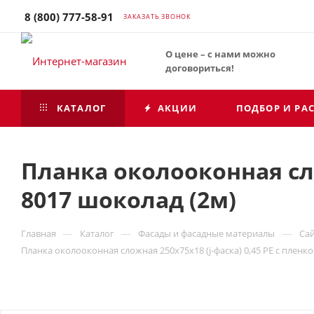
8 (800) 777-58-91
ЗАКАЗАТЬ ЗВОНОК
О цене – с нами можно
договориться!
КАТАЛОГ
АКЦИИ
ПОДБОР И РА
Планка околооконная сло
8017 шоколад (2м)
—
—
—
Главная
Каталог
Фасады и фасадные материалы
Са
Планка околооконная сложная 250х75х18 (j-фаска) 0,45 PE с пленк