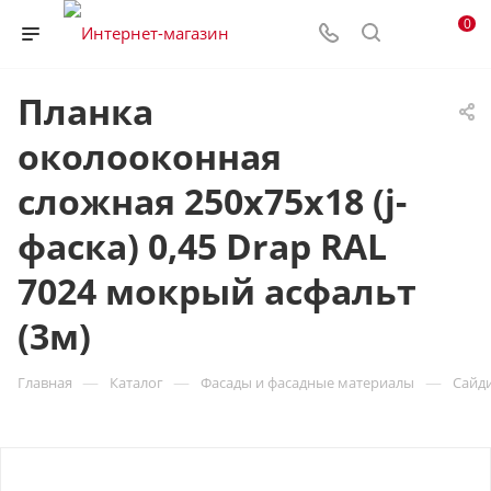
0
Планка
околооконная
сложная 250х75х18 (j-
фаска) 0,45 Drap RAL
7024 мокрый асфальт
(3м)
—
—
—
Главная
Каталог
Фасады и фасадные материалы
Сайд