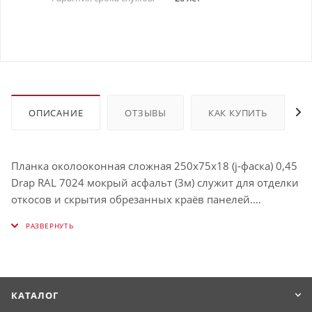
ОПИСАНИЕ
ОТЗЫВЫ
КАК КУПИТЬ
Планка околооконная сложная 250х75х18 (j-фаска) 0,45
Drap RAL 7024 мокрый асфальт (3м) служит для отделки
откосов и скрытия обрезанных краёв панелей.
Защищает окно от влаги и визуально выделяет его.
Использование таких планок облегчает процесс
обрамления окон и связывает их в единую с фасадом
конструкцию. Имеет толщину , окрашена в RAL 7024
(Мокрый асфальт).
КАТАЛОГ