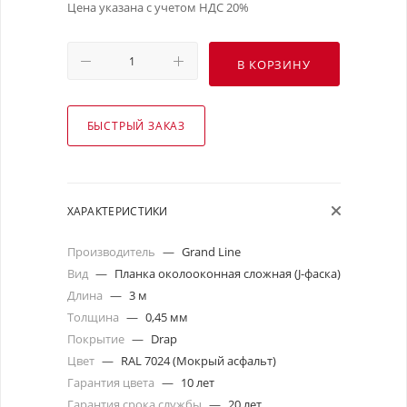
Цена указана с учетом НДС 20%
В КОРЗИНУ
БЫСТРЫЙ ЗАКАЗ
ХАРАКТЕРИСТИКИ
Производитель
—
Grand Line
Вид
—
Планка околооконная сложная (J-фаска)
Длина
—
3 м
Толщина
—
0,45 мм
Покрытие
—
Drap
Цвет
—
RAL 7024 (Мокрый асфальт)
Гарантия цвета
—
10 лет
Гарантия срока службы
—
20 лет