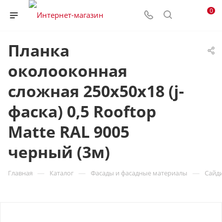
0
Планка
околооконная
сложная 250х50х18 (j-
фаска) 0,5 Rooftop
Matte RAL 9005
черный (3м)
—
—
—
Главная
Каталог
Фасады и фасадные материалы
Сайд