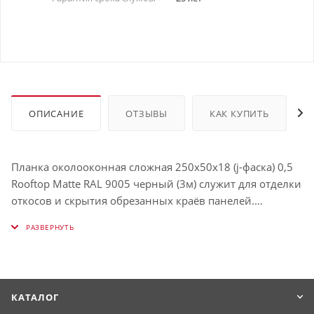
ОПИСАНИЕ
ОТЗЫВЫ
КАК КУПИТЬ
Планка околооконная сложная 250х50х18 (j-фаска) 0,5
Rooftop Matte RAL 9005 черный (3м) служит для отделки
откосов и скрытия обрезанных краёв панелей.
Защищает окно от влаги и визуально выделяет его.
Использование таких планок облегчает процесс
обрамления окон и связывает их в единую с фасадом
конструкцию. Имеет толщину , окрашена в RAL 9005
(Чёрный янтарь).
КАТАЛОГ