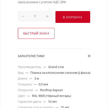
Цена указана с учетом НДС 20%
В КОРЗИНУ
БЫСТРЫЙ ЗАКАЗ
ХАРАКТЕРИСТИКИ
Производитель
—
Grand Line
Вид
—
Планка околооконная сложная (J-фаска)
Длина
—
3 м
Толщина
—
0,5 мм
Покрытие
—
Rooftop Бархат
Цвет
—
RAL 9005 (Чёрный янтарь)
Гарантия цвета
—
10 лет
Гарантия срока службы
—
25 лет