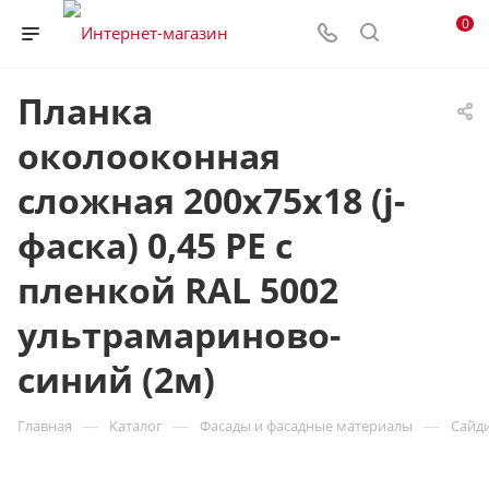
0
Планка
околооконная
сложная 200х75х18 (j-
фаска) 0,45 PE с
пленкой RAL 5002
ультрамариново-
синий (2м)
—
—
—
Главная
Каталог
Фасады и фасадные материалы
Сайд