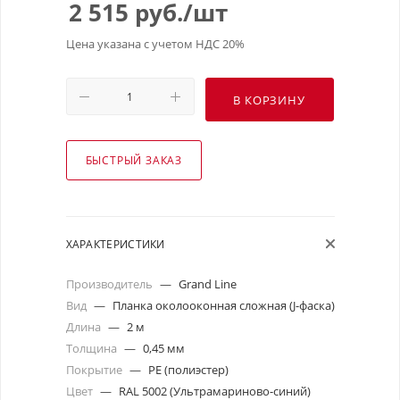
2 515
руб.
/шт
Цена указана с учетом НДС 20%
В КОРЗИНУ
БЫСТРЫЙ ЗАКАЗ
ХАРАКТЕРИСТИКИ
Производитель
—
Grand Line
Вид
—
Планка околооконная сложная (J-фаска)
Длина
—
2 м
Толщина
—
0,45 мм
Покрытие
—
PE (полиэстер)
Цвет
—
RAL 5002 (Ультрамариново-синий)