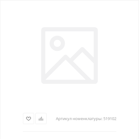
Артикул номенклатуры:
519102