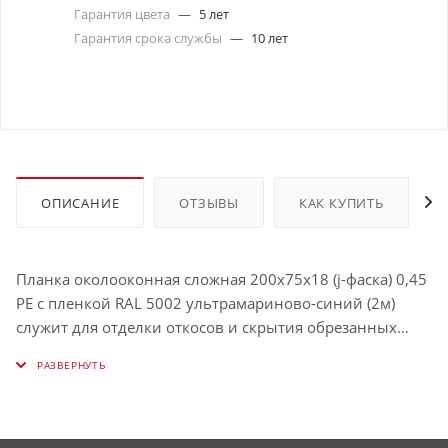
Гарантия цвета
—
5 лет
Гарантия срока службы
—
10 лет
ОПИСАНИЕ
ОТЗЫВЫ
КАК КУПИТЬ
Планка околооконная сложная 200х75х18 (j-фаска) 0,45
PE с пленкой RAL 5002 ультрамариново-синий (2м)
служит для отделки откосов и скрытия обрезанных
краёв панелей. Защищает окно от влаги и визуально
выделяет его. Использование таких планок облегчает
процесс обрамления окон и связывает их в единую с
фасадом конструкцию. Имеет толщину , окрашена в RAL
5002 (Ультрамариново-синий).