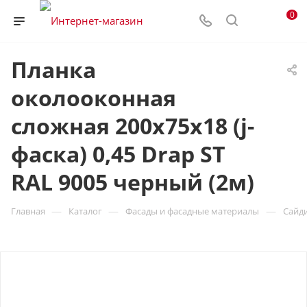
0
Планка
околооконная
сложная 200х75х18 (j-
фаска) 0,45 Drap ST
RAL 9005 черный (2м)
—
—
—
Главная
Каталог
Фасады и фасадные материалы
Сайд