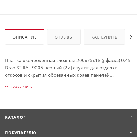
ОПИСАНИЕ
ОТЗЫВЫ
КАК КУПИТЬ
Планка околооконная сложная 200х75х18 (j-фаска) 0,45
Drap ST RAL 9005 черный (2м) служит для отделки
откосов и скрытия обрезанных краёв панелей.
Защищает окно от влаги и визуально выделяет его.
Использование таких планок облегчает процесс
обрамления окон и связывает их в единую с фасадом
конструкцию. Имеет толщину , окрашена в RAL 9005
(Чёрный янтарь).
КАТАЛОГ
ПОКУПАТЕЛЮ