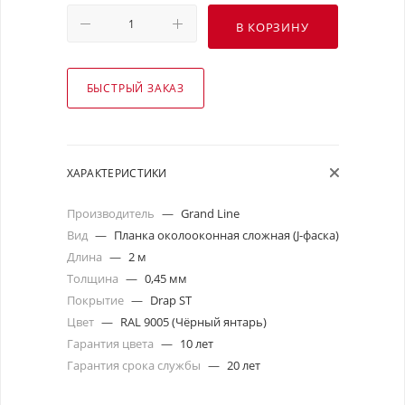
В КОРЗИНУ
БЫСТРЫЙ ЗАКАЗ
ХАРАКТЕРИСТИКИ
Производитель
—
Grand Line
Вид
—
Планка околооконная сложная (J-фаска)
Длина
—
2 м
Толщина
—
0,45 мм
Покрытие
—
Drap ST
Цвет
—
RAL 9005 (Чёрный янтарь)
Гарантия цвета
—
10 лет
Гарантия срока службы
—
20 лет