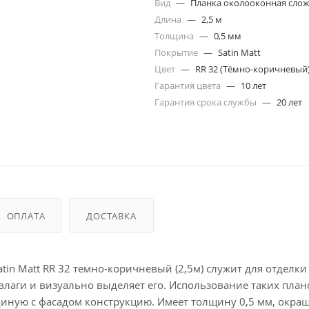
Вид
—
Планка околооконная сложн
Длина
—
2,5 м
Толщина
—
0,5 мм
Покрытие
—
Satin Matt
Цвет
—
RR 32 (Тёмно-коричневый
Гарантия цвета
—
10 лет
Гарантия срока службы
—
20 лет
ОПЛАТА
ДОСТАВКА
atin Matt RR 32 темно-коричневый (2,5м) служит для отделки
влаги и визуально выделяет его. Использование таких план
диную с фасадом конструкцию. Имеет толщину 0,5 мм, окраш