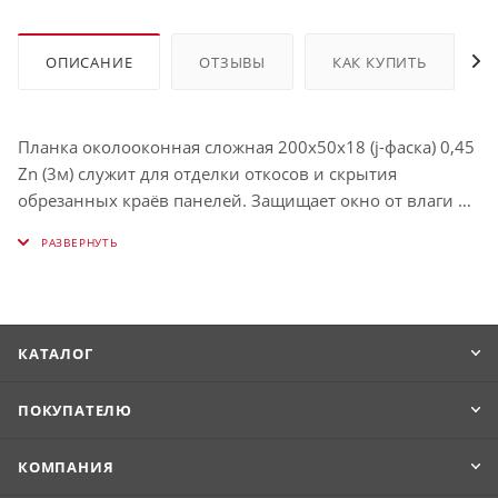
ОПИСАНИЕ
ОТЗЫВЫ
КАК КУПИТЬ
Планка околооконная сложная 200х50х18 (j-фаска) 0,45
Zn (3м) служит для отделки откосов и скрытия
обрезанных краёв панелей. Защищает окно от влаги и
визуально выделяет его. Использование таких планок
облегчает процесс обрамления окон и связывает их в
единую с фасадом конструкцию. Имеет толщину ,
окрашена в Zn (Цинк без покрытия).
КАТАЛОГ
ПОКУПАТЕЛЮ
КОМПАНИЯ