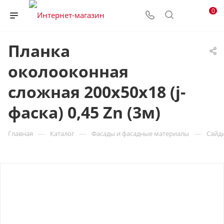
0
Планка
околооконная
сложная 200х50х18 (j-
фаска) 0,45 Zn (3м)
—
—
—
Главная
Каталог
Фасады и фасадные материалы
Сайд