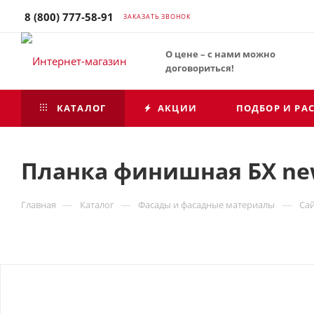
8 (800) 777-58-91
ЗАКАЗАТЬ ЗВОНОК
О цене – с нами можно
договориться!
КАТАЛОГ
АКЦИИ
ПОДБОР И РА
Планка финишная БХ new
—
—
—
Главная
Каталог
Фасады и фасадные материалы
Са