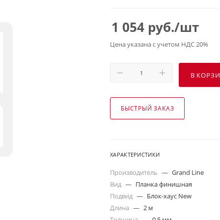
1 054
руб.
/шт
Цена указана с учетом НДС 20%
В КОРЗ
БЫСТРЫЙ ЗАКАЗ
ХАРАКТЕРИСТИКИ
Производитель
—
Grand Line
Вид
—
Планка финишная
Подвид
—
Блок-хаус New
Длина
—
2 м
Толщина
—
0,5 мм