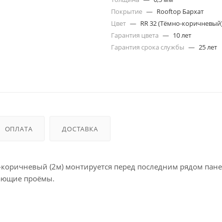
Покрытие
—
Rooftop Бархат
Цвет
—
RR 32 (Тёмно-коричневый
Гарантия цвета
—
10 лет
Гарантия срока службы
—
25 лет
ОПЛАТА
ДОСТАВКА
о-коричневый (2м) монтируется перед последним рядом пан
пающие проёмы.