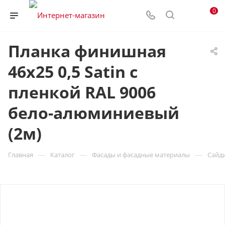
0
Планка финишная
46х25 0,5 Satin с
пленкой RAL 9006
бело-алюминиевый
(2м)
—
—
—
Главная
Каталог
Фасады и фасадные материалы
Сайд