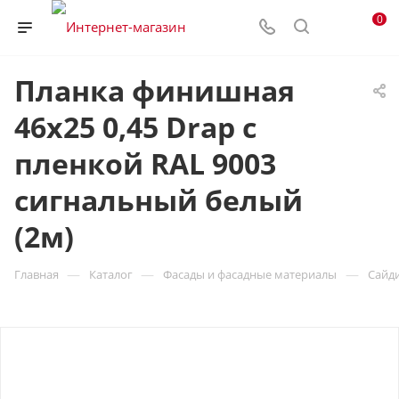
0
Планка финишная
46х25 0,45 Drap с
пленкой RAL 9003
сигнальный белый
(2м)
—
—
—
Главная
Каталог
Фасады и фасадные материалы
Сайд