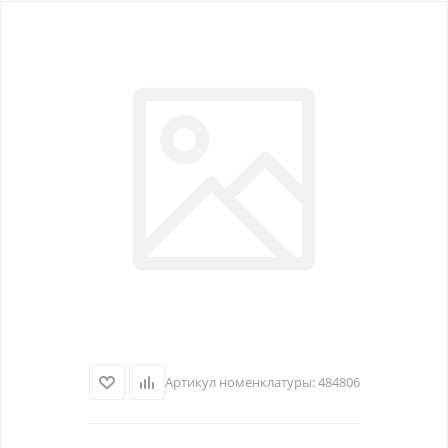
Артикул номенклатуры:
484806