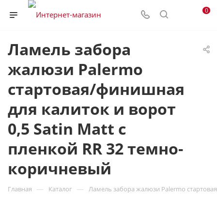
0
Ламель забора
жалюзи Palermo
стартовая/финишная
для калиток и ворот
0,5 Satin Matt с
пленкой RR 32 темно-
коричневый
—
—
Главная
Каталог
Ламель забора жалюзи Palermo стартовая/