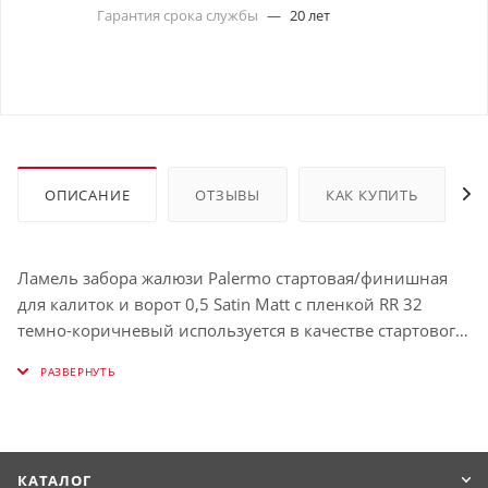
Гарантия срока службы
—
20 лет
ОПИСАНИЕ
ОТЗЫВЫ
КАК КУПИТЬ
Ламель забора жалюзи Palermo стартовая/финишная
для калиток и ворот 0,5 Satin Matt с пленкой RR 32
темно-коричневый используется в качестве стартового
профиля при начале монтажа панелей металлического
сайдинга, а после – для скрытия и фиксации
отрезанных краев панелей. Планка
толщиной окрашена в RR 32 (Тёмно-коричневый).
КАТАЛОГ