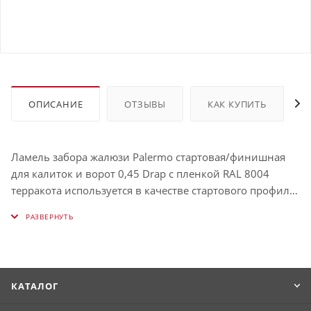
ОПИСАНИЕ
ОТЗЫВЫ
КАК КУПИТЬ
Ламель забора жалюзи Palermo стартовая/финишная
для калиток и ворот 0,45 Drap с пленкой RAL 8004
терракота используется в качестве стартового профиля
при начале монтажа панелей металлического сайдинга,
а после – для скрытия и фиксации отрезанных краев
панелей. Планка толщиной окрашена в RAL 8004
(Терракота).
КАТАЛОГ