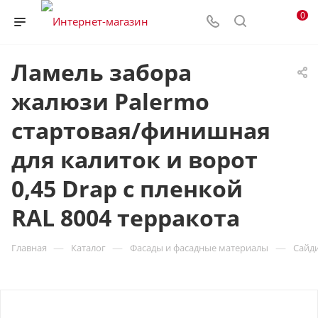
0
Ламель забора
жалюзи Palermo
стартовая/финишная
для калиток и ворот
0,45 Drap с пленкой
RAL 8004 терракота
—
—
—
Главная
Каталог
Фасады и фасадные материалы
Сайд