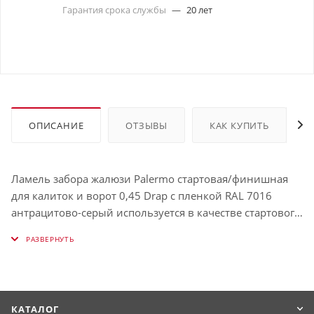
Гарантия срока службы
—
20 лет
ОПИСАНИЕ
ОТЗЫВЫ
КАК КУПИТЬ
Ламель забора жалюзи Palermo стартовая/финишная
для калиток и ворот 0,45 Drap с пленкой RAL 7016
антрацитово-серый используется в качестве стартового
профиля при начале монтажа панелей металлического
сайдинга, а после – для скрытия и фиксации
отрезанных краев панелей. Планка
толщиной окрашена в RAL 7016 (Антрацитово-серый).
КАТАЛОГ