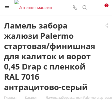
0
Ламель забора
жалюзи Palermo
стартовая/финишная
для калиток и ворот
0,45 Drap с пленкой
RAL 7016
антрацитово-серый
—
—
Главная
Каталог
Ламель забора жалюзи Palermo стартовая/